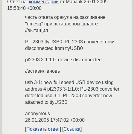
Ответ на:
комментарий
от ManJak
26.01.2005
15:58:40 +00:00
часть ответа оракула на заклинание
"dmesg" при вставленом шланге
//вытащил
PL-2303 ttyUSB0: PL-2303 converter now
disconnected from ttyUSB0
pl2303 3-1:1.0: device disconnected
//вставил вновь
usb 3-1: new full speed USB device using
address 4 pl2303 3-1:1.0: PL-2303 converter
detected usb 3-1: PL-2303 converter now
attached to ttyUSB0
anonymous
26.01.2005 17:47:02 +00:00
Показать ответ
Ссылка