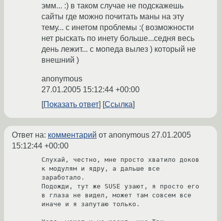
эмм... :) в таком случае не подскажешь
сайты где можно почитать маны на эту
тему... с инетом проблемы :( возможности
нет рыскать по инету больше...седня весь
день лежит... с мопеда вылез ) который не
внешний )
anonymous
27.01.2005 15:12:44 +00:00
Показать ответ
Ссылка
Ответ на:
комментарий
от anonymous
27.01.2005
15:12:44 +00:00
Слухай, честно, мне просто хватило доков 
к модулям и ядру, а дальше все 
заработало.

Подожди, тут же SUSE узают, я просто его 
в глаза не видел, может там совсем все 
иначе и я запутаю только.
