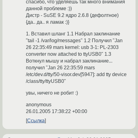
спасибо, что уделяешь так много внимания
данной проблеме :))
Дистр - SuSE 9.2 ядро 2.6.8 (дефолтное)
{да.. да.. я ламак :)}
1. Вставил шланг 1.1 Набрал заклинание
"tail -1 /var/log/messages" 1.2 Получил "Jan
26 22:35:49 mars kernel: usb 3-1: PL-2303
converter now attached to ttyUSB0" 1.3
Воткнул мышу и набрал заклинание...
получил "Jan 26 22:35:59 mars
/etc/dev.d/tty/50-visor.dev[5947]: add tty device
/class/tty/ttyUSB0"
увы, ничего не робит :)
anonymous
26.01.2005 17:38:22 +00:00
Ссылка