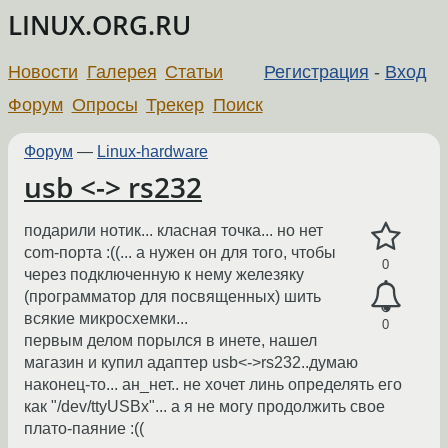
LINUX.ORG.RU
Новости
Галерея
Статьи
Регистрация
-
Вход
Форум
Опросы
Трекер
Поиск
Форум
—
Linux-hardware
usb <-> rs232
подарили нотик... класная точка... но нет
com-порта :((... а нужен он для того, чтобы
0
через подключенную к нему железяку
(программатор для посвященных) шить
всякие микросхемки...
0
первым делом порылся в инете, нашел
магазин и купил адаптер usb<->rs232..думаю
наконец-то... ан_нет.. не хочет линь определять его
как "/dev/ttyUSBx"... а я не могу продолжить свое
плато-паяние :((