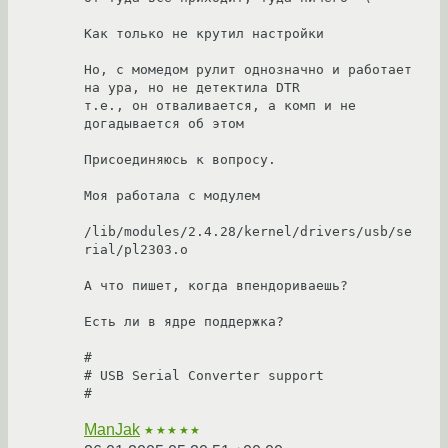
Как только не крутил настройки

Но, с момедом рулит однозначно и работает 
на ура, но не детектила DTR

т.е., он отваливается, а комп и не 
догадывается об этом

Присоединяюсь к вопросу.

Моя работала с модулем 

/lib/modules/2.4.28/kernel/drivers/usb/se
rial/pl2303.o

А что пишет, когда впендориваешь?

Есть ли в ядре поддержка?

#

# USB Serial Converter support

ManJak
★★★★★