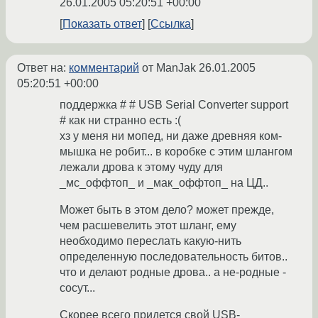
26.01.2005 05:20:51 +00:00
Показать ответ
Ссылка
Ответ на:
комментарий
от ManJak
26.01.2005
05:20:51 +00:00
поддержка # # USB Serial Converter support
# как ни странно есть :(
хз у меня ни мопед, ни даже древняя ком-
мышка не робит... в коробке с этим шлангом
лежали дрова к этому чуду для
_мс_оффтоп_ и _мак_оффтоп_ на ЦД..
Может быть в этом дело? может прежде,
чем расшевелить этот шланг, ему
необходимо переслать какую-нить
определенную последовательность битов..
что и делают родные дрова.. а не-родные -
сосут...
Скорее всего придется свой USB-