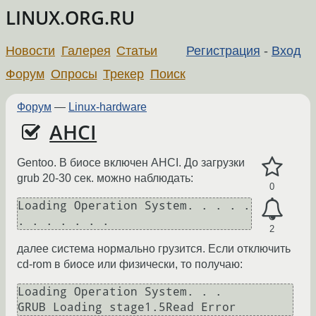
LINUX.ORG.RU
Новости
Галерея
Статьи
Регистрация
-
Вход
Форум
Опросы
Трекер
Поиск
Форум
—
Linux-hardware
AHCI
Gentoo. В биосе включен AHCI. До загрузки
grub 20-30 сек. можно наблюдать:
0
Loading Operation System. . . . . 
. . . . . . .
2
далее система нормально грузится. Если отключить
cd-rom в биосе или физически, то получаю:
Loading Operation System. . . 

GRUB Loading stage1.5Read Error