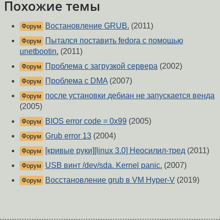
Похожие темы
Востановление GRUB.
(2011)
Форум
Пытался поставить fedora с помощью
Форум
unetbootin.
(2011)
Проблема с загрузкой сервера
(2002)
Форум
Проблема с DMA
(2007)
Форум
после установки дебиан не запускается венда
Форум
(2005)
BIOS error code = 0x99
(2005)
Форум
Grub error 13
(2004)
Форум
[кривые руки][linux 3.0] Неосилил-тред
(2011)
Форум
USB винт /dev/sda. Kernel panic.
(2007)
Форум
Восстановление grub в VM Hyper-V
(2019)
Форум