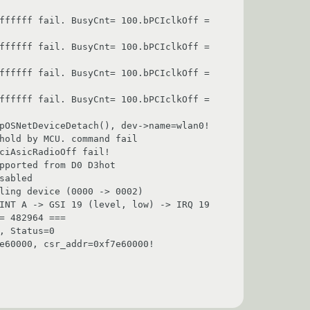
ffffff fail. BusyCnt= 100.bPCIclkOff = 
ffffff fail. BusyCnt= 100.bPCIclkOff = 
ffffff fail. BusyCnt= 100.bPCIclkOff = 
ffffff fail. BusyCnt= 100.bPCIclkOff = 
pOSNetDeviceDetach(), dev->name=wlan0!

hold by MCU. command fail

ciAsicRadioOff fail!

pported from D0 D3hot

abled

ling device (0000 -> 0002)

INT A -> GSI 19 (level, low) -> IRQ 19

= 482964 ===

 Status=0

e60000, csr_addr=0xf7e60000!