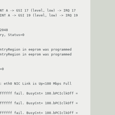
NT A -> GSI 17 (level, low) -> IRQ 17

INT A -> GSI 19 (level, low) -> IRQ 19

048

ry, Status=0

ntryRegion in eeprom was programmed

ntryRegion in eeprom was programmed

0

: eth0 NIC Link is Up<100 Mbps Full 
ffffff fail. BusyCnt= 100.bPCIclkOff = 
ffffff fail. BusyCnt= 100.bPCIclkOff = 
ffffff fail. BusyCnt= 100.bPCIclkOff = 