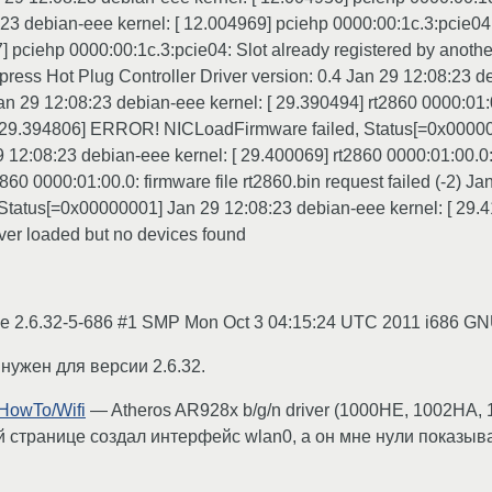
3 debian-eee kernel: [ 12.004969] pciehp 0000:00:1c.3:pcie04: 
] pciehp 0000:00:1c.3:pcie04: Slot already registered by anothe
ress Hot Plug Controller Driver version: 0.4 Jan 29 12:08:23 d
an 29 12:08:23 debian-eee kernel: [ 29.390494] rt2860 0000:01:0
: [ 29.394806] ERROR! NICLoadFirmware failed, Status[=0x0000
n 29 12:08:23 debian-eee kernel: [ 29.400069] rt2860 0000:01:00.0
60 0000:01:00.0: firmware file rt2860.bin request failed (-2) Ja
tus[=0x00000001] Jan 29 12:08:23 debian-eee kernel: [ 29.41076
iver loaded but no devices found
ee 2.6.32-5-686 #1 SMP Mon Oct 3 04:15:24 UTC 2011 i686 GN
нужен для версии 2.6.32.
/HowTo/Wifi
— Atheros AR928x b/g/n driver (1000HE, 1002HA, 
й странице создал интерфейс wlan0, а он мне нули показыва