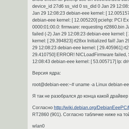
device_id 27d6 ss_vid 0 ss_did 0 Jan 29 12:08:2
Jan 29 12:08:23 debian-eee kernel: [ 12.005157
debian-eee kernel: [ 12.005220] pciehp: PCI Exp
0000:01:00.0: firmware: requesting rt2860.bin J
failed (-2) Jan 29 12:08:23 debian-eee kernel
kernel: [ 29.394823] rt28xx Initialized fail! Ja
29 12:08:23 debian-eee kernel: [ 29.405961] rt28
29.410750] ERROR! NICLoadFirmware failed, Sta
12:08:43 debian-eee kernel: [ 53.005717] lp: dr
Версия ядра:
root@debian-eee:~# uname -a Linux debian-e
Я так не разобрался до конца какой драйвер 
Согласно
http://wiki.debian.org/DebianEeePC
RT2860 (901). Согласно табличке ниже на то
wlan0