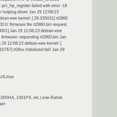
pci_hp_register failed with error -16
r hotplug driver Jan 29 12:08:23
ebian-eee kernel: [ 29.335031] rt2860
0.0: firmware file rt2860.bin request
0001] Jan 29 12:08:23 debian-eee
: firmware: requesting rt2860.bin Jan
n 29 12:08:23 debian-eee kernel: [
7] rt28xx Initialized fail! Jan 29
U/Linux
1005HA, 1001PX, etc.) или Ralink
ет: