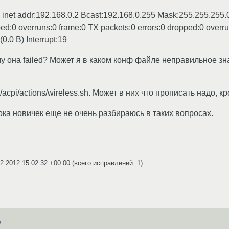
00 inet addr:192.168.0.2 Bcast:192.168.0.255 Mask:255.255
d:0 overruns:0 frame:0 TX packets:0 errors:0 dropped:0 overruns
0.0 B) Interrupt:19
му она failed? Может я в каком конф файле неправильное з
/acpi/actions/wireless.sh. Может в них что прописать надо, к
пока новичек еще не очень разбираюсь в таких вопросах.
2.2012 15:02:32 +00:00
(всего исправлений: 1)
D