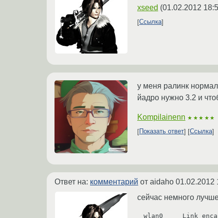
xseed
(
01.02.2012 18:
Ссылка
у меня ралинк нормал
йадро нужно 3.2 и чт
Kompilainenn
★★★★★
Показать ответ
Ссылка
Ответ на:
комментарий
от aidaho
01.02.2012 
сейчас немного лучше
wlan0     Link enca