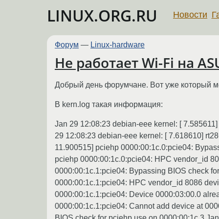
LINUX.ORG.RU
Новости
Г
Форум
—
Linux-hardware
Не работает Wi-Fi на A
Добрый день форумчане. Вот уже который ме
В kern.log такая информация:
Jan 29 12:08:23 debian-eee kernel: [ 7.585611] 
29 12:08:23 debian-eee kernel: [ 7.618610] rt28
11.900515] pciehp 0000:00:1c.0:pcie04: Bypass
pciehp 0000:00:1c.0:pcie04: HPC vendor_id 808
0000:00:1c.1:pcie04: Bypassing BIOS check for
0000:00:1c.1:pcie04: HPC vendor_id 8086 devic
0000:00:1c.1:pcie04: Device 0000:03:00.0 alrea
0000:00:1c.1:pcie04: Cannot add device at 000
BIOS check for pciehp use on 0000:00:1c.3 Jan