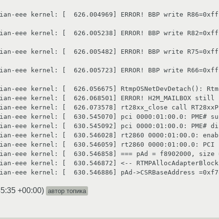
ian-eee kernel: [  626.004969] ERROR! BBP write R86=0xff
ian-eee kernel: [  626.005238] ERROR! BBP write R82=0xff
ian-eee kernel: [  626.005482] ERROR! BBP write R75=0xff
ian-eee kernel: [  626.005723] ERROR! BBP write R66=0xff
ian-eee kernel: [  626.056675] RtmpOSNetDevDetach(): Rtm
ian-eee kernel: [  626.068501] ERROR! H2M_MAILBOX still 
ian-eee kernel: [  626.073578] rt28xx_close call RT28xxP
ian-eee kernel: [  630.545070] pci 0000:01:00.0: PME# su
ian-eee kernel: [  630.545092] pci 0000:01:00.0: PME# dis
ian-eee kernel: [  630.546028] rt2860 0000:01:00.0: enab
ian-eee kernel: [  630.546059] rt2860 0000:01:00.0: PCI 
ian-eee kernel: [  630.546858] === pAd = f8902000, size 
ian-eee kernel: [  630.546872] <-- RTMPAllocAdapterBlock,
ian-eee kernel: [  630.546886] pAd->CSRBaseAddress =0xf7
45:35 +00:00
)
автор топика