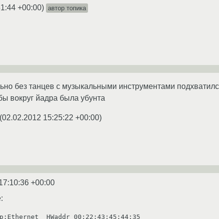
51:44 +00:00
)
автор топика
ьно без танцев с музыкальными инструментами подхватился
обы вокруг йадра была убунта
(
02.02.2012 15:25:22 +00:00
)
17:10:36 +00:00
:
p:Ethernet  HWaddr 00:22:43:45:44:35  
