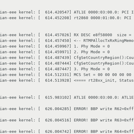
ian-eee kernel: [  614.420547] ATL1E 0000:03:00.0: PCI I
ian-eee kernel: [  614.452208] rt2860 0000:01:00.0: PCI 
ian-eee kernel: [  614.457026] RX DESC e8f58000  size = 2
ian-eee kernel: [  614.457450] <-- RTMPAllocTxRxRingMemo
ian-eee kernel: [  614.459967] 1. Phy Mode = 0

ian-eee kernel: [  614.459971] 2. Phy Mode = 0

ian-eee kernel: [  614.487439] CfgSetCountryRegion():Cou
ian-eee kernel: [  614.487444] CfgSetCountryRegion():Cou
ian-eee kernel: [  614.487447] 3. Phy Mode = 0

ian-eee kernel: [  614.512331] MCS Set = 00 00 00 00 00

ian-eee kernel: [  614.513928] <==== rt28xx_init, Status=
ian-eee kernel: [  615.983102] ATL1E 0000:03:00.0: ATL1E
ian-eee kernel: [  626.004285] ERROR! BBP write R62=0xff
ian-eee kernel: [  626.004516] ERROR! BBP write R63=0xff
ian-eee kernel: [  626.004742] ERROR! BBP write R64=0xff