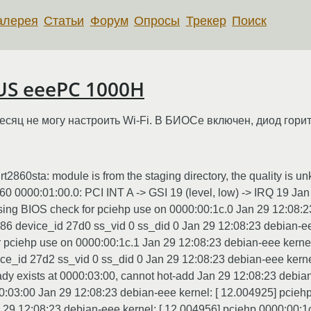
алерея
Статьи
Форум
Опросы
Трекер
Поиск
SUS eeePC 1000H
сяц не могу настроить Wi-Fi. В БИОСе включен, диод горит
rt2860sta: module is from the staging directory, the quality is
60 0000:01:00.0: PCI INT A -> GSI 19 (level, low) -> IRQ 19 Jan
ing BIOS check for pciehp use on 0000:00:1c.0 Jan 29 12:08:23
6 device_id 27d0 ss_vid 0 ss_did 0 Jan 29 12:08:23 debian-ee
 pciehp use on 0000:00:1c.1 Jan 29 12:08:23 debian-eee kernel
e_id 27d2 ss_vid 0 ss_did 0 Jan 29 12:08:23 debian-eee kerne
dy exists at 0000:03:00, cannot hot-add Jan 29 12:08:23 debian
0:03:00 Jan 29 12:08:23 debian-eee kernel: [ 12.004925] pcieh
 29 12:08:23 debian-eee kernel: [ 12.004956] pciehp 0000:00: