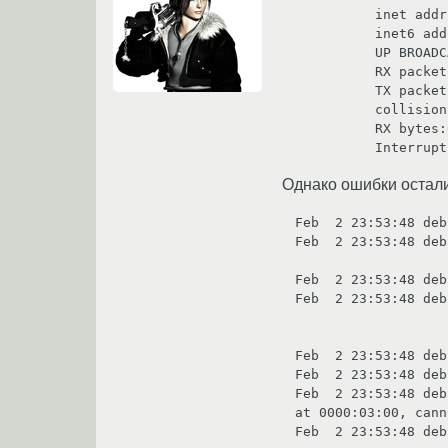
          inet addr:192.168.1.4  Bcast:192.168.1.255  Mask:255.255.255.0

          inet6 addr: fe80::222:43ff:fe45:4435/64 Scope:Link

          UP BROADCAST RUNNING MULTICAST  MTU:1500  Metric:1

          RX packets:382 errors:0 dropped:0 overruns:0 frame:0

          TX packets:2258 errors:0 dropped:0 overruns:0 carrier:0

          collisions:0 txqueuelen:1000 

          RX bytes:65094 (63.5 KiB)  TX bytes:0 (0.0 B)

          Interr
Однако ошибки остали
Feb  2 23:53:48 deb
Feb  2 23:53:48 deb
Feb  2 23:53:48 deb
Feb  2 23:53:48 deb
Feb  2 23:53:48 deb
Feb  2 23:53:48 deb
Feb  2 23:53:48 deb
at 0000:03:00, cann
Feb  2 23:53:48 deb