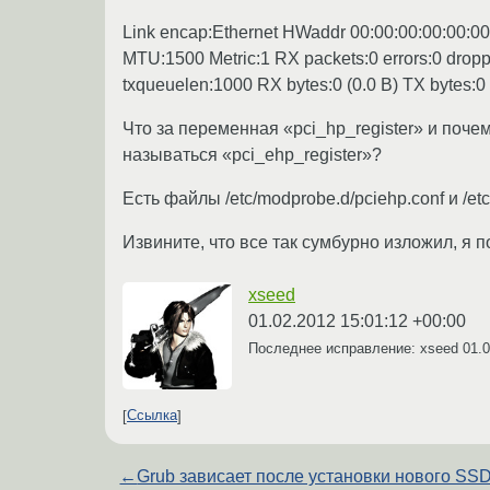
Link encap:Ethernet HWaddr 00:00:00:00:00:
MTU:1500 Metric:1 RX packets:0 errors:0 droppe
txqueuelen:1000 RX bytes:0 (0.0 B) TX bytes:0 (
Что за переменная «pci_hp_register» и поче
называться «pci_ehp_register»?
Есть файлы /etc/modprobe.d/pciehp.conf и /etc
Извините, что все так сумбурно изложил, я 
xseed
01.02.2012 15:01:12 +00:00
Последнее исправление: xseed
01.0
Ссылка
←
Grub зависает после установки нового SS