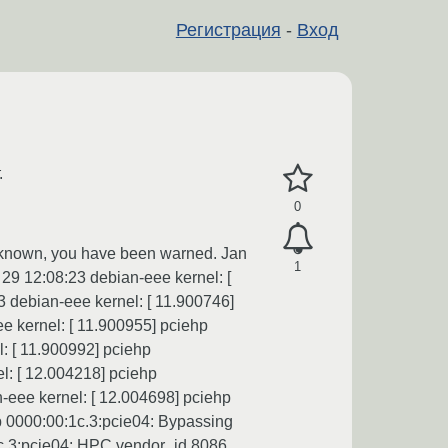
Регистрация
-
Вход
.
0
 unknown, you have been warned. Jan
1
 29 12:08:23 debian-eee kernel: [
 debian-eee kernel: [ 11.900746]
e kernel: [ 11.900955] pciehp
: [ 11.900992] pciehp
l: [ 12.004218] pciehp
-eee kernel: [ 12.004698] pciehp
p 0000:00:1c.3:pcie04: Bypassing
1c.3:pcie04: HPC vendor_id 8086