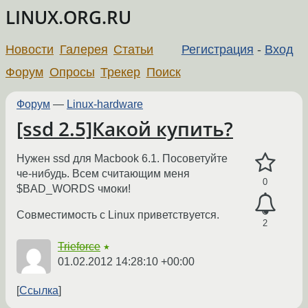
LINUX.ORG.RU
Новости
Галерея
Статьи
Регистрация
-
Вход
Форум
Опросы
Трекер
Поиск
Форум
—
Linux-hardware
[ssd 2.5]Какой купить?
Нужен ssd для Macbook 6.1. Посоветуйте
че-нибудь. Всем считающим меня
0
$BAD_WORDS чмоки!
Совместимость с Linux приветствуется.
2
Trieforce
★
01.02.2012 14:28:10 +00:00
Ссылка