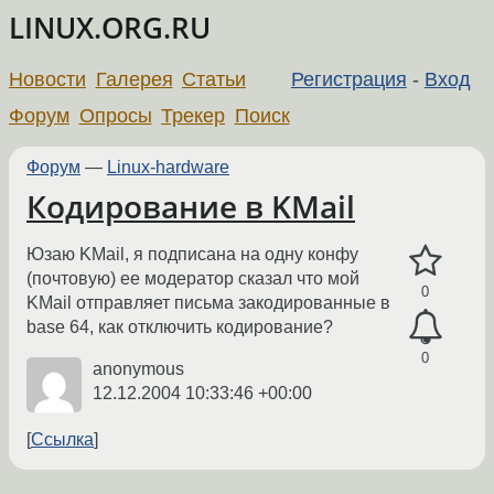
LINUX.ORG.RU
Новости
Галерея
Статьи
Регистрация
-
Вход
Форум
Опросы
Трекер
Поиск
Форум
—
Linux-hardware
Кодирование в KMail
Юзаю KMail, я подписана на одну конфу
(почтовую) ее модератор сказал что мой
0
KMail отправляет письма закодированные в
base 64, как отключить кодирование?
0
anonymous
12.12.2004 10:33:46 +00:00
Ссылка