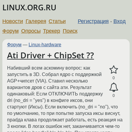
LINUX.ORG.RU
Новости
Галерея
Статьи
Регистрация
-
Вход
Форум
Опросы
Трекер
Поиск
Форум
—
Linux-hardware
Ati Driver + ChipSet ??
Набивший всем аскомину вопрос: как
запустить в 3D. Собрал ядро с поддержкой
0
AGP+чипсет (VIA). Ставил несколько
вариантов дров с сайта ати. Результат
одинаковый: Если ОТКЛЮЧИТЬ поддержку
0
dri (no_dri = "yes") в конфиге иксов, они
стартуют (Иксы). Если включить (no_dri = "no"), что
по умолчанию, то при попытке запуска иксы виснут,
праdда клава продолжает работать, есть реакция на
3 кнопки. В логах ошибок нет, заканчивается чем-то