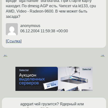
вроде "dga handle" bla-bla-bla. При старте карту
находит. По dmesg AGP есть. Чипсет via kt133, cpu
AMD, Video - Radeon-9600. В чем может быть
засада?
anonymous
06.12.2004 11:59:38 +00:00
Ссылка
←
→
agpgart чей грузится? Ядерный или