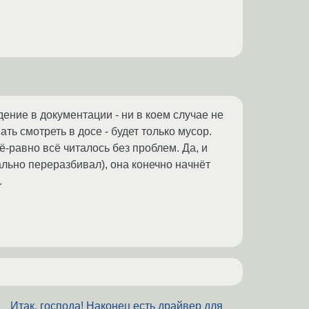
дение в документации - ни в коем случае не
ь смотреть в досе - будет только мусор.
ё-равно всё читалось без проблем. Да, и
льно переразбивал), она конечно начнёт
.
Итак, господа! Наконец есть драйвер для