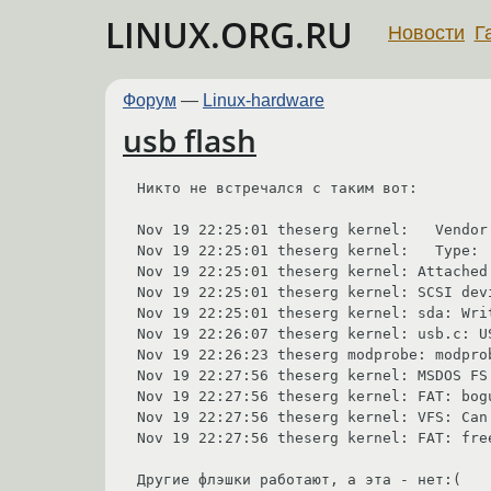
LINUX.ORG.RU
Новости
Г
Форум
—
Linux-hardware
usb flash
Никто не встречался с таким вот:

Nov 19 22:25:01 theserg kernel:   Vendor
Nov 19 22:25:01 theserg kernel:   Type: 
Nov 19 22:25:01 theserg kernel: Attached
Nov 19 22:25:01 theserg kernel: SCSI dev
Nov 19 22:25:01 theserg kernel: sda: Writ
Nov 19 22:26:07 theserg kernel: usb.c: U
Nov 19 22:26:23 theserg modprobe: modpro
Nov 19 22:27:56 theserg kernel: MSDOS FS:
Nov 19 22:27:56 theserg kernel: FAT: bog
Nov 19 22:27:56 theserg kernel: VFS: Can
Nov 19 22:27:56 theserg kernel: FAT: free
Другие флэшки работают, а эта - нет:(