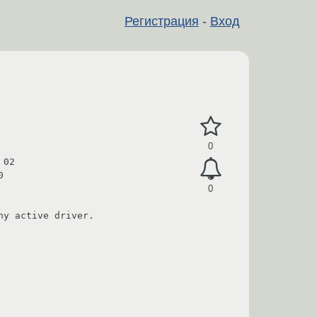
Регистрация
-
Вход
0
02



0
y active driver.
