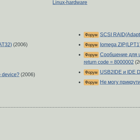
Linux-hardware
SCSI RAID(Adapt
Форум
AT32)
(2006)
Iomega ZIP(LPT1)&
Форум
Сообщение для usb
Форум
return code = 8000002
(2
USB2IDE и IDE 
Форум
 device?
(2006)
Не могу прикрут
Форум