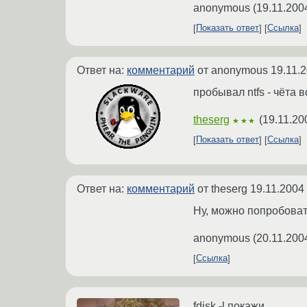
anonymous
(
19.11.200
Показать ответ
Ссылка
Ответ на:
комментарий
от anonymous
19.11.
пробывал ntfs - чёта 
theserg
(
19.11.20
★★★
Показать ответ
Ссылка
Ответ на:
комментарий
от theserg
19.11.2004
Ну, можно попробовать
anonymous
(
20.11.200
Ссылка
fdisk -l покажи.