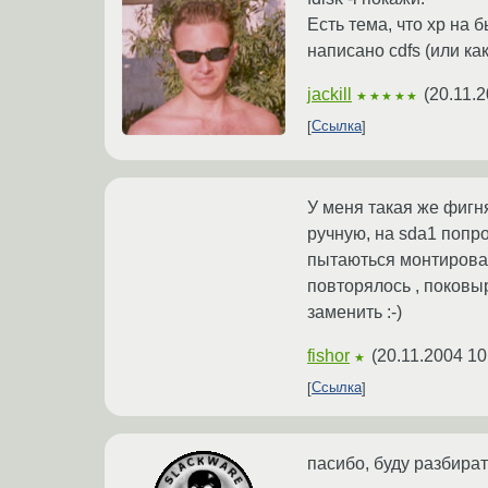
Есть тема, что xp на 
написано cdfs (или как
jackill
(
20.11.2
★★★★★
Ссылка
У меня такая же фигн
ручную, на sda1 попр
пытаються монтироват
повторялось , поковыря
заменить :-)
fishor
(
20.11.2004 10
★
Ссылка
пасибо, буду разбира