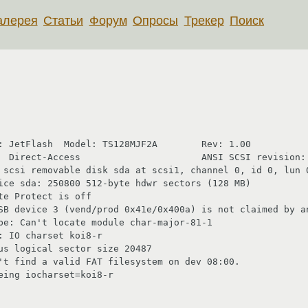
алерея
Статьи
Форум
Опросы
Трекер
Поиск
: JetFlash  Model: TS128MJF2A        Rev: 1.00

  Direct-Access                      ANSI SCSI revision: 
 scsi removable disk sda at scsi1, channel 0, id 0, lun 0
ice sda: 250800 512-byte hdwr sectors (128 MB)

e Protect is off

SB device 3 (vend/prod 0x41e/0x400a) is not claimed by an
be: Can't locate module char-major-81-1

 IO charset koi8-r

us logical sector size 20487

't find a valid FAT filesystem on dev 08:00.

ing iocharset=koi8-r
