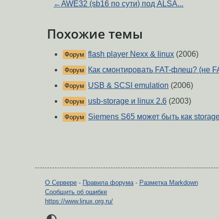
←
AWE32 (sb16 по сути) под ALSA...
Похожие темы
flash player Nexx & linux
(2006)
Форум
Как смонтировать FAT-флеш? (не F
Форум
USB & SCSI emulation
(2006)
Форум
usb-storage и linux 2.6
(2003)
Форум
Siemens S65 может быть как storage
Форум
О Сервере
-
Правила форума
-
Разметка Markdown
Сообщить об ошибке
https://www.linux.org.ru/