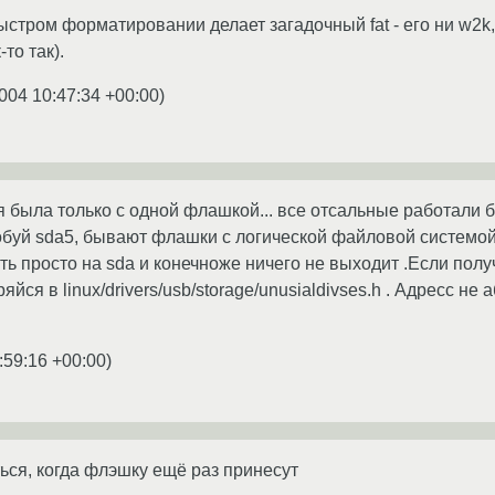
быстром форматировании делает загадочный fat - его ни w2k, 
-то так).
004 10:47:34 +00:00
)
я была только с одной флашкой... все отсальные работали б
обуй sda5, бывают флашки с логической файловой системой.
ь просто на sda и конечноже ничего не выходит .Если получ
йся в linux/drivers/usb/storage/unusialdivses.h . Адресс не
:59:16 +00:00
)
ться, когда флэшку ещё раз принесут