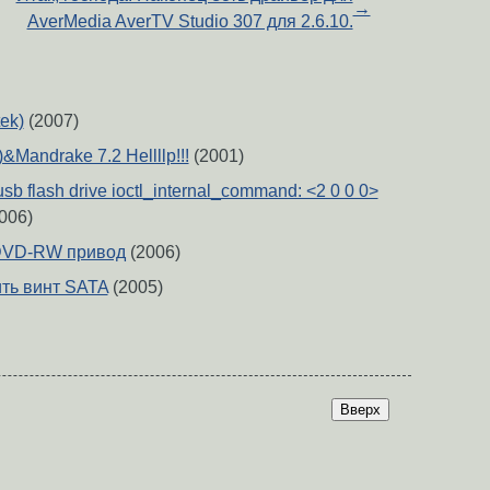
→
AverMedia AverTV Studio 307 для 2.6.10.
ek)
(2007)
Mandrake 7.2 Hellllp!!!
(2001)
 flash drive ioctl_internal_command: <2 0 0 0>
006)
DVD-RW привод
(2006)
ить винт SATA
(2005)
Вверх