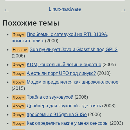
←
Linux-hardware
→
Похожие темы
Проблемы с сетевухой на RTL 8139A,
Форум
помогите плиз.
(2000)
Sun публикует Java и Glassfish под GPL2
Новости
(2006)
KDM, консольный логин и обратно
(2005)
Форум
А есть ли порт UFO под линукс?
(2010)
Форум
Модем определяется как широкополосное.
Форум
(2015)
Трабла со звуковухой
(2006)
Форум
Драйвера для звуковой - где взять
(2003)
Форум
проблемы с 915gm на SuSe
(2006)
Форум
Как определить какие у меня сенсоры
(2003)
Форум