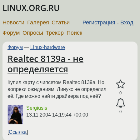
LINUX.ORG.RU
Новости
Галерея
Статьи
Регистрация
-
Вход
Форум
Опросы
Трекер
Поиск
Форум
—
Linux-hardware
Realtec 8139a - не
определяется
Купил карту с чипсетом Realtec 8139a. Но,
вопреки ожиданиям, Линукс не определил
0
её. Где можно найти драйвера под неё?
Sergiusis
0
13.11.2004 14:19:44 +00:00
Ссылка