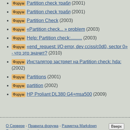
Partition check трабл
(2001)
Форум
Partition check трабл
(2001)
Форум
Partition Check
(2003)
Форум
«Partition check... » problem
(2003)
Форум
Help: Partition check:..........
(2003)
Форум
«end_request: I/O error, dev cciss/c0d0, sector 0»
Форум
- что это значит?
(2010)
Инсталятор застряет на Partition check: hda:
Форум
(2002)
Partitions
(2001)
Форум
partition
(2002)
Форум
HP Proliant DL380 G4+msa500
(2009)
Форум
О Сервере
-
Правила форума
-
Разметка Markdown
Вверх