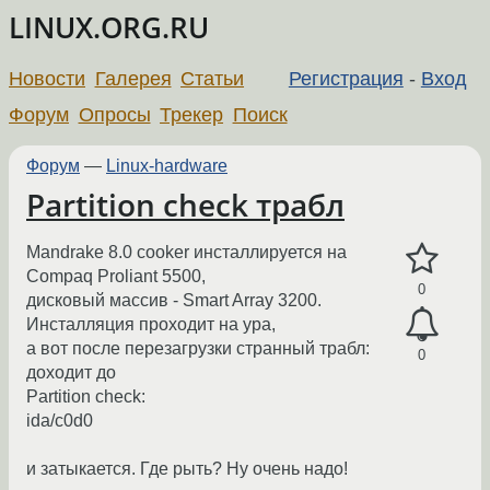
LINUX.ORG.RU
Новости
Галерея
Статьи
Регистрация
-
Вход
Форум
Опросы
Трекер
Поиск
Форум
—
Linux-hardware
Partition check трабл
Mandrake 8.0 cooker инсталлируется на
Compaq Proliant 5500,
0
дисковый массив - Smart Array 3200.
Инсталляция проходит на ура,
а вот после перезагрузки странный трабл:
0
доходит до
Partition check:
ida/c0d0
и затыкается. Где рыть? Ну очень надо!