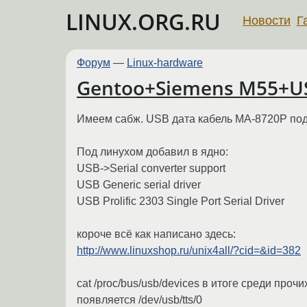
LINUX.ORG.RU
Новости
Г
Форум
—
Linux-hardware
Gentoo+Siemens M55+U
Имеем сабж. USB дата кабель MA-8720P под
Под линухом добавил в ядно:
USB->Serial converter support
USB Generic serial driver
USB Prolific 2303 Single Port Serial Driver
короче всё как написано здесь:
http://www.linuxshop.ru/unix4all/?cid=&id=382
cat /proc/bus/usb/devices в итоге среди прочи
появляется /dev/usb/tts/0