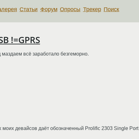
алерея
Статьи
Форум
Опросы
Трекер
Поиск
SB !=GPRS
 маздаем всё заработало безгеморно.
х моих девайсов даёт обозначенный Prolific 2303 Single Port 