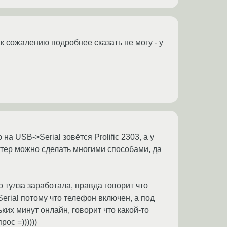
 к сожалению подробнее сказать не могу - у
а USB->Serial зовётся Prolific 2303, а у
ертер можно сделать многими способами, да
 тулза заработала, правда говорит что
erial потому что телефон включен, а под
их минут онлайн, говорит что какой-то
ос =))))))