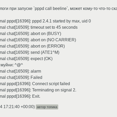
оги при запуске `pppd call beeline`, может кому-то что-то ск
al pppd[16396]: pppd 2.4.1 started by max, uid 0
al chat[16509]: timeout set to 45 seconds
mal chat[16509]: abort on (BUSY)
mal chat[16509]: abort on (NO CARRIER)
mal chat[16509]: abort on (ERROR)
mal chat[16509]: send (ATE1^M)
al chat[16509]: expect (OK)
й муйни: ^@^
al chat[16509]: alarm
al chat[16509]: Failed
al pppd[16396]: Connect script failed
al pppd[16396]: Terminating on signal 2.
al pppd[16396]: Exit.
4 17:21:40 +00:00
)
автор топика