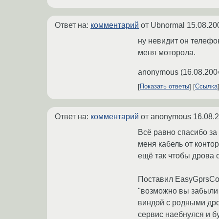
Ответ на:
комментарий
от Ubnormal
15.08.20
ну невидит он телефон
меня моторола.
anonymous
(
16.08.200
Показать ответы
Ссылка
Ответ на:
комментарий
от anonymous
16.08.
Всё равно спасибо за 
меня кабель от конто
ещё так чтобы дрова о
Поставил EasyGprsCon
"возможно вы забыли 
виндой с родными дро
сервис наебнулся и бу