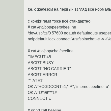
т.е. с железом на первый взгляд всё нормал
с конфигами тоже всё стандартно:
# cat /etc/ppp/peers/beeline
/dev/usb/tts/0 57600 noauth defaultroute usepe
noipdefault lock connect '/usr/sbin/chat -e -v
# cat /etc/ppp/chat/beeline
TIMEOUT 45
ABORT BUSY
ABORT "NO CARRIER"
ABORT ERROR
"" 'ATE1'
OK AT+CGDCONT=1,"IP","internet.beeline.ru"
OK ATD*99***1#
CONNECT c
# pppd call beeline