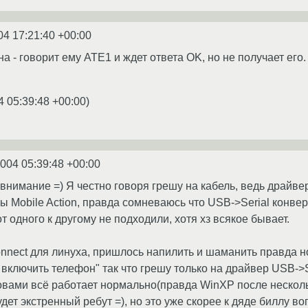
04 17:21:40 +00:00
а - говорит ему ATE1 и ждет ответа OK, но не получает его.
4 05:39:48 +00:00
)
2004 05:39:48 +00:00
внимание =) Я честно говоря грешу на кабель, ведь драйвер н
ры Mobile Action, правда сомневаюсь что USB->Serial конв
т одного к другому не подходили, хотя хз всякое бывает.
nect для линуха, пришлось напилить и шаманить правда но
включить телефон" так что грешу только на драйвер USB->S
вами всё работает нормально(правда WinXP после нескольк
дет экстренный ребут =), но это уже скорее к дяде биллу вопр