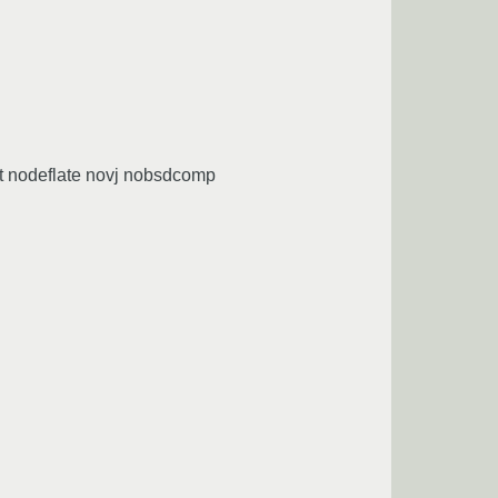
lt nodeflate novj nobsdcomp