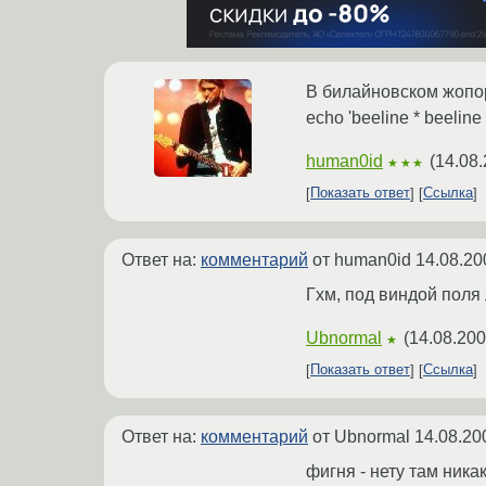
В билайновском жопор
echo 'beeline * beeline 
human0id
(
14.08.
★★★
Показать ответ
Ссылка
Ответ на:
комментарий
от human0id
14.08.20
Гхм, под виндой поля 
Ubnormal
(
14.08.200
★
Показать ответ
Ссылка
Ответ на:
комментарий
от Ubnormal
14.08.20
фигня - нету там ника