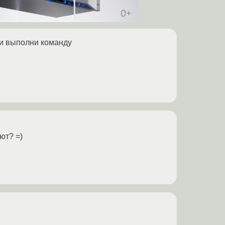
 и выполни команду
ют? =)