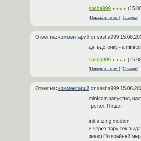
sasha999
(
15.0
★★★★
Показать ответ
Ссылка
Ответ на:
комментарий
от sasha999
15.08.20
да, вдогонку - а mini
sasha999
(
15.0
★★★★
Показать ответ
Ссылка
Ответ на:
комментарий
от sasha999
15.08.20
minicom запустил, на
трогал. Пишет
initializing modem
и через пару сек выда
знаю) По крайней мер