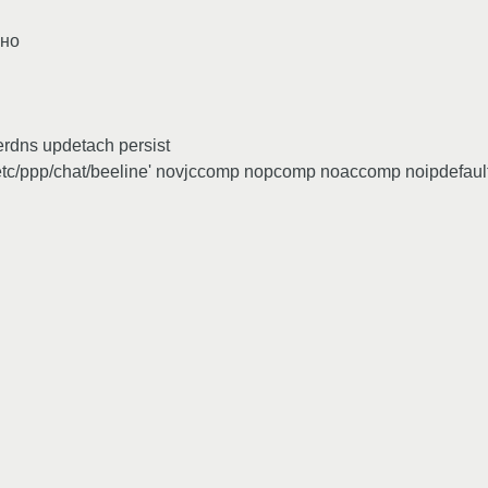
ьно
erdns updetach persist
 -f /etc/ppp/chat/beeline' novjccomp nopcomp noaccomp noipdefau