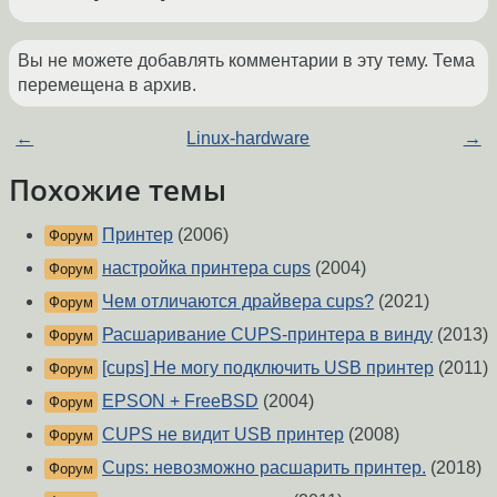
Вы не можете добавлять комментарии в эту тему. Тема
перемещена в архив.
←
Linux-hardware
→
Похожие темы
Принтер
(2006)
Форум
настройка принтера cups
(2004)
Форум
Чем отличаются драйвера cups?
(2021)
Форум
Расшаривание CUPS-принтера в винду
(2013)
Форум
[cups] Не могу подключить USB принтер
(2011)
Форум
EPSON + FreeBSD
(2004)
Форум
CUPS не видит USB принтер
(2008)
Форум
Cups: невозможно расшарить принтер.
(2018)
Форум