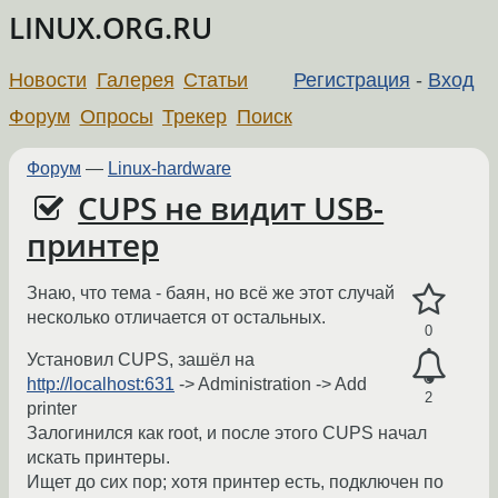
LINUX.ORG.RU
Новости
Галерея
Статьи
Регистрация
-
Вход
Форум
Опросы
Трекер
Поиск
Форум
—
Linux-hardware
CUPS не видит USB-
принтер
Знаю, что тема - баян, но всё же этот случай
несколько отличается от остальных.
0
Установил CUPS, зашёл на
http://localhost:631
-> Administration -> Add
2
printer
Залогинился как root, и после этого CUPS начал
искать принтеры.
Ищет до сих пор; хотя принтер есть, подключен по