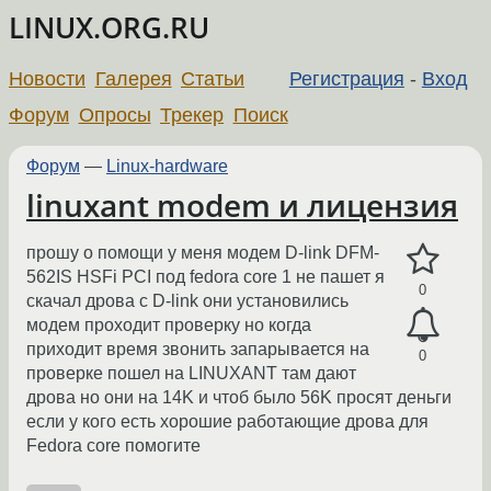
LINUX.ORG.RU
Новости
Галерея
Статьи
Регистрация
-
Вход
Форум
Опросы
Трекер
Поиск
Форум
—
Linux-hardware
linuxant modem и лицензия
прошу о помощи у меня модем D-link DFM-
562IS HSFi PCI под fedora core 1 не пашет я
0
скачал дрова с D-link они установились
модем проходит проверку но когда
приходит время звонить запарывается на
0
проверке пошел на LINUXANT там дают
дрова но они на 14K и чтоб было 56K просят деньги
если у кого есть хорошие работающие дрова для
Fedora core помогите