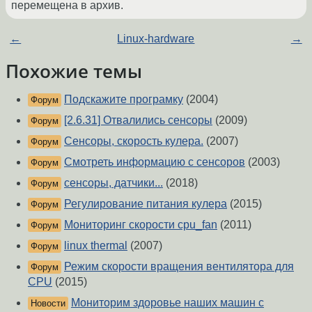
перемещена в архив.
←
Linux-hardware
→
Похожие темы
Подскажите програмку
(2004)
Форум
[2.6.31] Отвалились сенсоры
(2009)
Форум
Сенсоры, скорость кулера.
(2007)
Форум
Смотреть информацию с сенсоров
(2003)
Форум
сенсоры, датчики...
(2018)
Форум
Регулирование питания кулера
(2015)
Форум
Мониторинг скорости cpu_fan
(2011)
Форум
linux thermal
(2007)
Форум
Режим скорости вращения вентилятора для
Форум
CPU
(2015)
Мониторим здоровье наших машин с
Новости