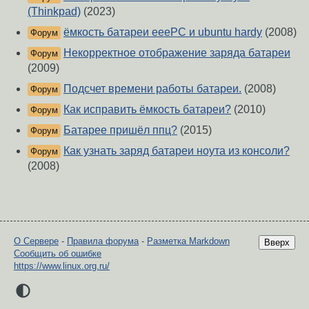
(Thinkpad)
(2023)
ёмкость батареи еееРС и ubuntu hardy
(2008)
Форум
Некорректное отображение заряда батареи
Форум
(2009)
Подсчет времени работы батареи.
(2008)
Форум
Как исправить ёмкость батареи?
(2010)
Форум
Батарее пришёл ппц?
(2015)
Форум
Как узнать заряд батареи ноута из консоли?
Форум
(2008)
О Сервере
-
Правила форума
-
Разметка Markdown
Вверх
Сообщить об ошибке
https://www.linux.org.ru/