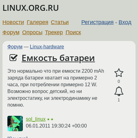
LINUX.ORG.RU
Новости
Галерея
Статьи
Регистрация
-
Вход
Форум
Опросы
Трекер
Поиск
Форум
—
Linux-hardware
Емкость батареи
Это нормально что при емкости 2200 mAh
заряда батареи хватает на примерно 2
0
часа, при потреблении примерно 12 W.
Возможно вопрос детский, но ни
электростатику, ни электродинамику не
1
помню.
sol_linux
★★
06.01.2011 19:30:24 +00:00