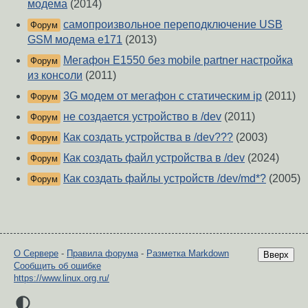
модема
(2014)
самопроизвольное переподключение USB
Форум
GSM модема e171
(2013)
Мегафон E1550 без mobile partner настройка
Форум
из консоли
(2011)
3G модем от мегафон с статическим ip
(2011)
Форум
не создается устройство в /dev
(2011)
Форум
Как создать устройства в /dev???
(2003)
Форум
Как создать файл устройства в /dev
(2024)
Форум
Как создать файлы устройств /dev/md*?
(2005)
Форум
О Сервере
-
Правила форума
-
Разметка Markdown
Вверх
Сообщить об ошибке
https://www.linux.org.ru/