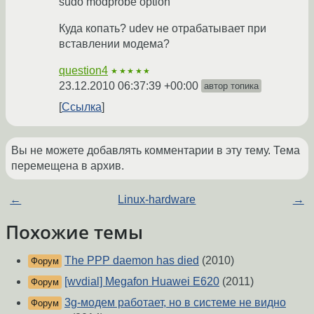
sudo modprobe option
Куда копать? udev не отрабатывает при
вставлении модема?
question4
★★★★★
23.12.2010 06:37:39 +00:00
автор топика
Ссылка
Вы не можете добавлять комментарии в эту тему. Тема
перемещена в архив.
←
Linux-hardware
→
Похожие темы
The PPP daemon has died
(2010)
Форум
[wvdial] Megafon Huawei E620
(2011)
Форум
3g-модем работает, но в системе не видно
Форум