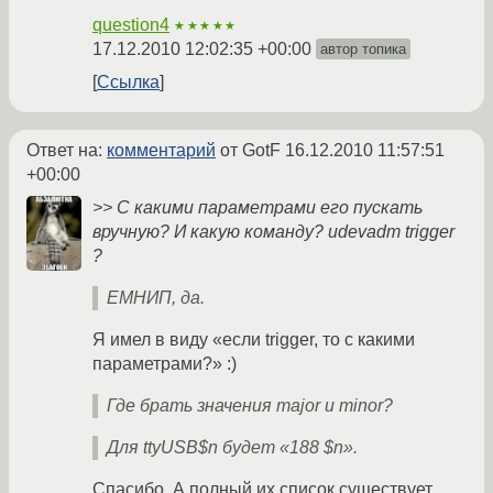
question4
★★★★★
17.12.2010 12:02:35 +00:00
автор топика
Ссылка
Ответ на:
комментарий
от GotF
16.12.2010 11:57:51
+00:00
>> С какими параметрами его пускать
вручную? И какую команду? udevadm trigger
?
ЕМНИП, да.
Я имел в виду «если trigger, то с какими
параметрами?» :)
Где брать значения major и minor?
Для ttyUSB$n будет «188 $n».
Спасибо. А полный их список существует,