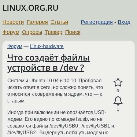
LINUX.ORG.RU
Новости
Галерея
Статьи
Регистрация
-
Вход
Форум
Опросы
Трекер
Поиск
Форум
—
Linux-hardware
Что создаёт файлы
устройств в /dev ?
Системы Ubuntu 10.04 и 10.10. Пробовал
искать ответ в сети, но сложно понять, что
0
относится к современным ядрам, что — к
старым.
1
Иногда при включении не опознаётся USB-
модем. Его видно по команде lsusb, но не
создаются файлы /dev/ttyUSB0 , /dev/ttyUSB1 и
/dev/ttyUSB2 . Выдернуть-воткнуть модем не