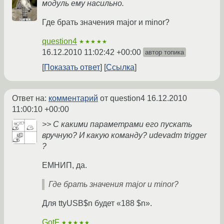
модуль ему насильно.
Где брать значения major и minor?
question4
★★★★★
16.12.2010 11:02:42 +00:00
автор топика
Показать ответ
Ссылка
Ответ на:
комментарий
от question4
16.12.2010
11:00:10 +00:00
>> С какими параметрами его пускать
вручную? И какую команду? udevadm trigger
?
ЕМНИП, да.
Где брать значения major и minor?
Для ttyUSB$n будет «188 $n».
GotF
★★★★★