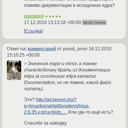
помимо документации в исходниках ядра?
question4
★★★★★
17.12.2010 13:13:18 +00:00
автор топика
Ссылка
Ответ на:
комментарий
от proud_anon
16.12.2010
15:10:25 +00:00
> Значения major и minor, а также
character/binary брать из документации
ядра (в исходниках ядра каталог
Documentation, но не помню, какой файл
читать).
Это?
http://git.kernel.org/?
p=linux/kernel/git/longterm/linux-
2.6.35.y.git;a=blob_...
Или где-то ещё есть?
Спасибо за наводку.