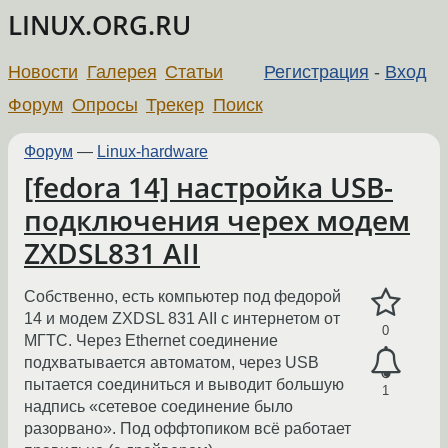
LINUX.ORG.RU
Новости
Галерея
Статьи
Регистрация
-
Вход
Форум
Опросы
Трекер
Поиск
Форум
—
Linux-hardware
[fedora 14] настройка USB-
подключения черех модем
ZXDSL831 AII
Собственно, есть компьютер под федорой
14 и модем ZXDSL 831 AII с интернетом от
0
МГТС. Через Ethernet соединение
подхватывается автоматом, через USB
пытается соединиться и выводит большую
1
надпись «сетевое соединение было
разорвано». Под оффтопиком всё работает