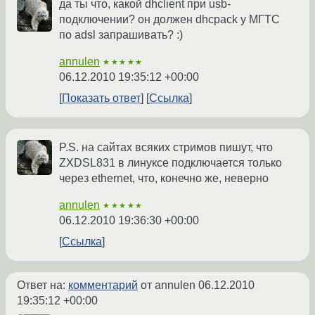
да ты что, какой dhclient при usb-
подключении? он должен dhcpack у МГТС
по adsl запрашивать? :)
annulen
★★★★★
06.12.2010 19:35:12 +00:00
Показать ответ
Ссылка
P.S. на сайтах всяких стримов пишут, что
ZXDSL831 в линуксе подключается только
через ethernet, что, конечно же, неверно
annulen
★★★★★
06.12.2010 19:36:30 +00:00
Ссылка
Ответ на:
комментарий
от annulen
06.12.2010
19:35:12 +00:00