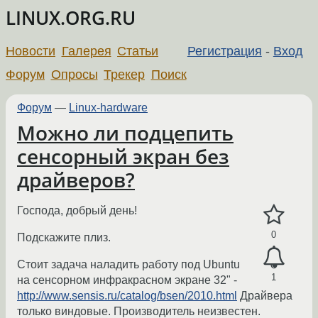
LINUX.ORG.RU
Новости
Галерея
Статьи
Регистрация
-
Вход
Форум
Опросы
Трекер
Поиск
Форум
—
Linux-hardware
Можно ли подцепить
сенсорный экран без
драйверов?
Господа, добрый день!
0
Подскажите плиз.
Стоит задача наладить работу под Ubuntu
1
на сенсорном инфракрасном экране 32" -
http://www.sensis.ru/catalog/bsen/2010.html
Драйвера
только виндовые. Производитель неизвестен.