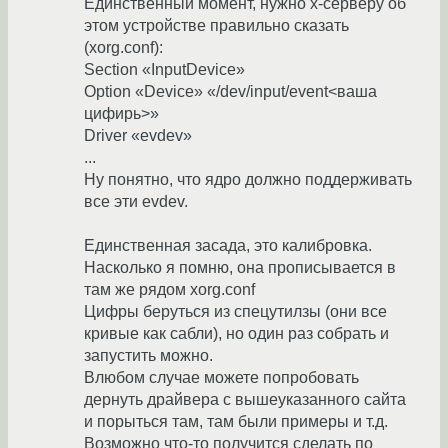
Единственный момент, нужно х-серверу об
этом устройстве правильно сказать
(xorg.conf):
Section «InputDevice»
Option «Device» «/dev/input/event<ваша
цифирь>»
Driver «evdev»
...
Ну понятно, что ядро должно поддерживать
все эти evdev.
Единственная засада, это калибровка.
Насколько я помню, она прописывается в
там же рядом xorg.conf
Цифры беруться из спецутилзы (они все
кривые как сабли), но один раз собрать и
запустить можно.
Влюбом случае можете попробовать
дернуть драйвера с вышеуказанного сайта
и порыться там, там были примеры и т.д.
Возможно что-то получится сделать по