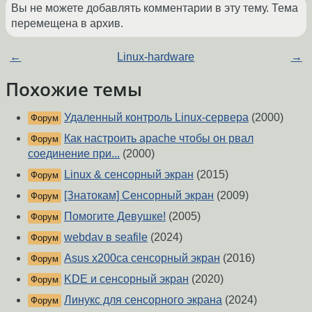
Вы не можете добавлять комментарии в эту тему. Тема
перемещена в архив.
←
Linux-hardware
→
Похожие темы
Удаленный контроль Linux-сервера
(2000)
Форум
Как настроить apache чтобы он рвал
Форум
соединение при...
(2000)
Linux & сенсорный экран
(2015)
Форум
[Знатокам] Сенсорный экран
(2009)
Форум
Помогите Девушке!
(2005)
Форум
webdav в seafile
(2024)
Форум
Asus x200ca сенсорный экран
(2016)
Форум
KDE и сенсорный экран
(2020)
Форум
Линукс для сенсорного экрана
(2024)
Форум