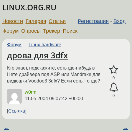
LINUX.ORG.RU
Новости
Галерея
Статьи
Регистрация
-
Вход
Форум
Опросы
Трекер
Поиск
Форум
—
Linux-hardware
дрова для 3dfx
Кто знает, подскажите, есть где-нибудь в
Нете драйвера под ASP или Mandrake для
0
видюшки Voodoo3 3dfx? Если есть, то где?
w0rm
0
11.05.2004 09:07:42 +00:00
Ссылка
←
→