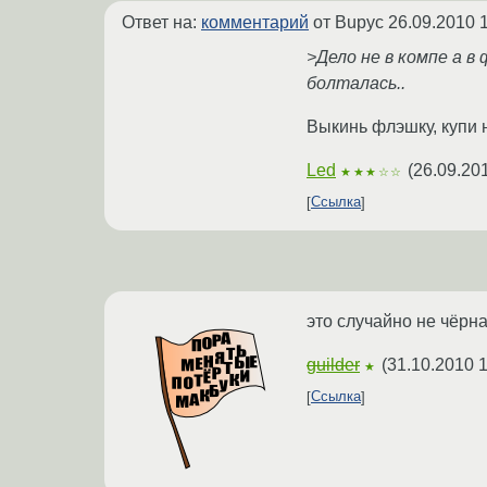
Ответ на:
комментарий
от Bupyc
26.09.2010 
>Дело не в компе а в
болталась..
Выкинь флэшку, купи
Led
(
26.09.20
★★★☆☆
Ссылка
это случайно не чёрна
guilder
(
31.10.2010 1
★
Ссылка