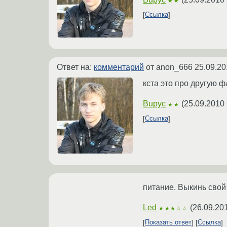
★★
Ссылка
Ответ на:
комментарий
от anon_666
25.09.20
кста это про другую 
Bupyc
(
25.09.2010 
★★
Ссылка
питание. Выкинь свой
Led
(
26.09.20
★★★☆☆
Показать ответ
Ссылка