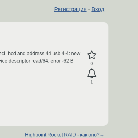
Регистрация
-
Вход
ci_hcd and address 44 usb 4-4: new
ce descriptor read/64, error -62 В
0
1
Highpoint Rocket RAID - как оно?
→