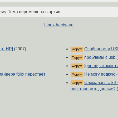
ему. Тема перемещена в архив.
Linux-hardware
от HP]
(2007)
Особенности USB
Форум
проблемы с usb
(
Форум
[gnome] атомонт
Форум
айвера fglrx перестаёт
Не могу подключ
Форум
Сломалась USB 
Форум
восстановить данные?
(