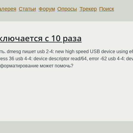
алерея
Статьи
Форум
Опросы
Трекер
Поиск
ключается с 10 раза
. dmesg пишет usb 2-4: new high speed USB device using eh
s 36 usb 4-4: device descriptor read/64, error -62 usb 4-4: devi
 форматирование может помочь?