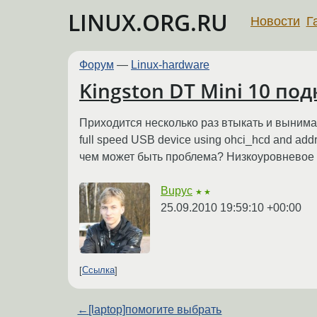
LINUX.ORG.RU
Новости
Г
Форум
—
Linux-hardware
Kingston DT Mini 10 под
Приходится несколько раз втыкать и вынимать
full speed USB device using ohci_hcd and addres
чем может быть проблема? Низкоуровневое
Bupyc
★★
25.09.2010 19:59:10 +00:00
Ссылка
←
[laptop]помогите выбрать