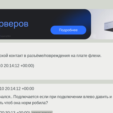
хой контакт в разъёме/повреждения на плате флехи.
0 20:14:12 +00:00
)
10 20:14:12 +00:00
чался.. Подлючается если при подключении влево давить и 
ть чтоб она норм робила?
20:30:13 +00:00
)