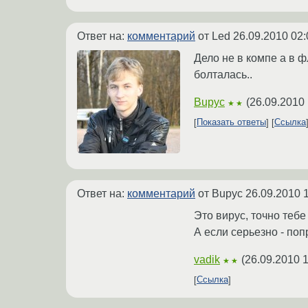
Ответ на:
комментарий
от Led
26.09.2010 02:
Дело не в компе а в ф
болталась..
Bupyc
(
26.09.2010 
★★
Показать ответы
Ссылка
Ответ на:
комментарий
от Bupyc
26.09.2010 
Это вирус, точно тебе 
А если серьезно - по
vadik
(
26.09.2010 1
★★
Ссылка