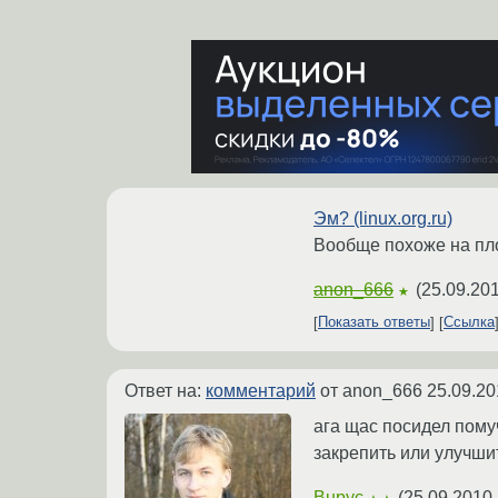
Эм? (linux.org.ru)
Вообще похоже на пло
anon_666
(
25.09.201
★
Показать ответы
Ссылка
Ответ на:
комментарий
от anon_666
25.09.20
ага щас посидел пому
закрепить или улучши
Bupyc
(
25.09.2010 