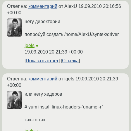
Ответ на:
комментарий
от AlexU
19.09.2010 20:16:56
+00:00
нету директории
попробуй создать /home/AlexU/syntek/driver
igels
★
19.09.2010 20:21:39 +00:00
Показать ответ
Ссылка
Ответ на:
комментарий
от igels
19.09.2010 20:21:39
+00:00
или нету хедеров
# yum install linux-headers-`uname -r`
как-то так
igels