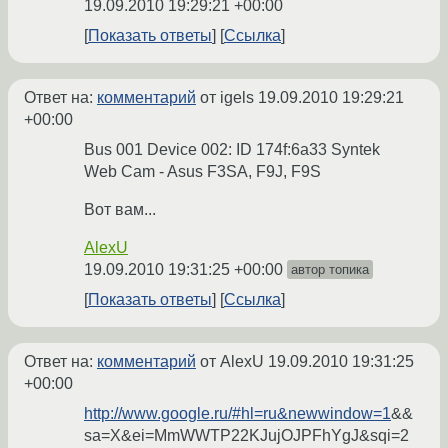
19.09.2010 19:29:21 +00:00
Показать ответы
Ссылка
Ответ на:
комментарий
от igels
19.09.2010 19:29:21
+00:00
Bus 001 Device 002: ID 174f:6a33 Syntek
Web Cam - Asus F3SA, F9J, F9S
Вот вам...
AlexU
19.09.2010 19:31:25 +00:00
автор топика
Показать ответы
Ссылка
Ответ на:
комментарий
от AlexU
19.09.2010 19:31:25
+00:00
http://www.google.ru/#hl=ru&newwindow=1
&&
sa=X&ei=MmWWTP22KJujOJPFhYgJ&sqi=2