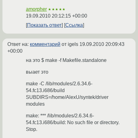
amorpher
★★★★★
19.09.2010 20:12:15 +00:00
Показать ответ
Ссылка
Ответ на:
комментарий
от igels
19.09.2010 20:09:43
+00:00
на это $ make -f Makefile.standalone
выает это
make -C /lib/modules/2.6.34.6-
54.fc13.i686/build
SUBDIRS=/home/AlexU/syntek/driver
modules
make: *** /lib/modules/2.6.34.6-
54.fc13.i686/build: No such file or directory.
Stop.