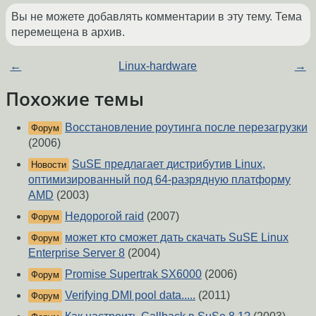
Вы не можете добавлять комментарии в эту тему. Тема
перемещена в архив.
←
Linux-hardware
→
Похожие темы
Восстановление роутинга после перезагрузки
Форум
(2006)
SuSE предлагает дистрибутив Linux,
Новости
оптимизированный под 64-разрядную платформу
AMD
(2003)
Недорогой raid
(2007)
Форум
может кто сможет дать скачать SuSE Linux
Форум
Enterprise Server 8
(2004)
Promise Supertrak SX6000
(2006)
Форум
Verifying DMI pool data.....
(2011)
Форум