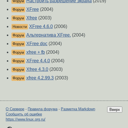
Настроить разрешение экрана
(2019)
Форум
XFree
(2004)
Форум
Xfree
(2003)
Форум
XFree 4.6.0
(2006)
Новости
Альтeрнатива XFree.
(2004)
Форум
XFree doc
(2004)
Форум
xfree + fb
(2004)
Форум
XFree 4.4.0
(2004)
Форум
Xfree 4.3.0
(2003)
Форум
xfree 4.2.99.3
(2003)
Форум
О Сервере
-
Правила форума
-
Разметка Markdown
Вверх
Сообщить об ошибке
https://www.linux.org.ru/