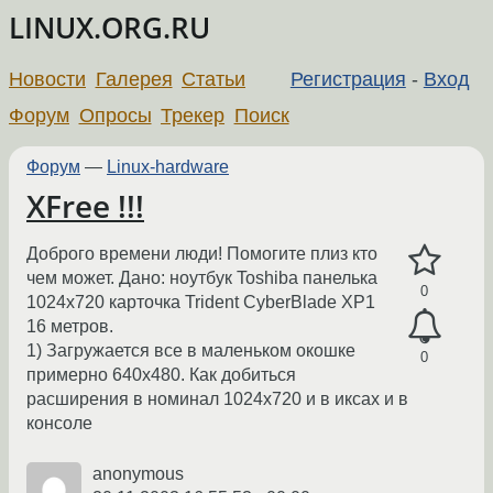
LINUX.ORG.RU
Новости
Галерея
Статьи
Регистрация
-
Вход
Форум
Опросы
Трекер
Поиск
Форум
—
Linux-hardware
XFree !!!
Доброго времени люди! Помогите плиз кто
чем может. Дано: ноутбук Toshiba панелька
0
1024x720 карточка Trident CyberBlade XP1
16 метров.
1) Загружается все в маленьком окошке
0
примерно 640x480. Как добиться
расширения в номинал 1024x720 и в иксах и в
консоле
anonymous