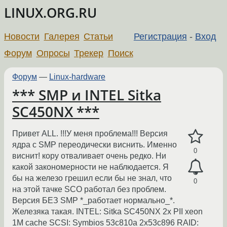
LINUX.ORG.RU
Новости
Галерея
Статьи
Регистрация
-
Вход
Форум
Опросы
Трекер
Поиск
Форум
—
Linux-hardware
*** SMP и INTEL Sitka
SC450NX ***
Привет АLL. !!!У меня проблема!!! Версия
ядра c SMP переодически виснить. Именно
0
виснит! кору отваливает очень редко. Ни
какой закономерности не наблюдается. Я
бы на железо грешил если бы не знал, что
0
на этой тачке SCO работал без проблем.
Версия БЕЗ SMP *_работает нормально_*.
Железяка такая. INTEL: Sitka SC450NX 2x PII xeon
1M cache SCSI: Symbios 53c810a 2x53c896 RAID: