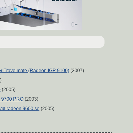
r Travelmate (Radeon IGP 9100)
(2007)
)
0
(2005)
 9700 PRO
(2003)
ля radeon 9600 se
(2005)