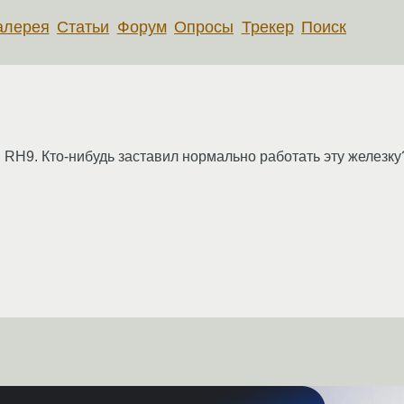
алерея
Статьи
Форум
Опросы
Трекер
Поиск
 RH9. Кто-нибудь заставил нормально работать эту железку