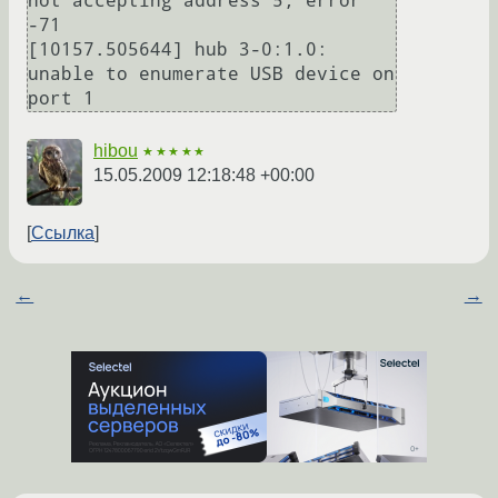
not accepting address 5, error 
-71

[10157.505644] hub 3-0:1.0: 
unable to enumerate USB device on 
hibou
★★★★★
15.05.2009 12:18:48 +00:00
Ссылка
←
→