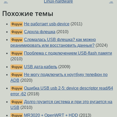
←
Linux-hardware
→
Похожие темы
Не работает usb-device
(2011)
Форум
Сдохла флешка
(2010)
Форум
Сломалась USB флешка? как можно
Форум
реанимировать или восстановить данные?
(2024)
Проблема с подключением USB-flash памяти
Форум
(2010)
USB дата-кабель
(2009)
Форум
Не могу подключить к ноутбуку телефон по
Форум
ADB
(2020)
Ошибка USB usb 2-5: device descriptor read/64
Форум
error -62
(2018)
Долго грузится система и при это ругается на
Форум
USB
(2010)
MR3020 + OpenWRT + HDD
(2013)
Форум