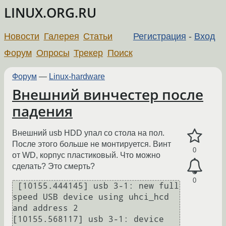
LINUX.ORG.RU
Новости
Галерея
Статьи
Регистрация
-
Вход
Форум
Опросы
Трекер
Поиск
Форум
—
Linux-hardware
Внешний винчестер после
падения
Внешний usb HDD упал со стола на пол.
После этого больше не монтируется. Винт
0
от WD, корпус пластиковый. Что можно
сделать? Это смерть?
0
 [10155.444145] usb 3-1: new full 
speed USB device using uhci_hcd 
and address 2

[10155.568117] usb 3-1: device 