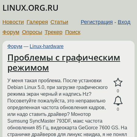
LINUX.ORG.RU
Новости
Галерея
Статьи
Регистрация
-
Вход
Форум
Опросы
Трекер
Поиск
Форум
—
Linux-hardware
Проблемы с графическим
режимом
У меня такая проблема. После установки
Debian Linux 5.0, при загрузке графического
0
режима экран черный и надпись Hz?
Посоветуйте пожалуйста, это неправильно
определенная частота обновления кадров,
0
или надо ставить драйвер? Монотор
Sumsung SyncMaster 793DF, макс частота
обновления 85 Гц, видеокарта GeGorce 7600 GS. На
страничке драйверов для линукс нвидиа, я не понял