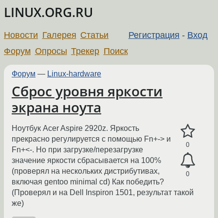
LINUX.ORG.RU
Новости
Галерея
Статьи
Регистрация
-
Вход
Форум
Опросы
Трекер
Поиск
Форум
—
Linux-hardware
Сброс уровня яркости
экрана ноута
Ноутбук Acer Aspire 2920z. Яркость
прекрасно регулируется с помощью Fn+-> и
0
Fn+<-. Но при загрузке/перезагрузке
значение яркости сбрасывается на 100%
(проверял на нескольких дистрибутивах,
0
включая gentoo minimal cd) Как победить?
(Проверял и на Dell Inspiron 1501, результат такой
же)