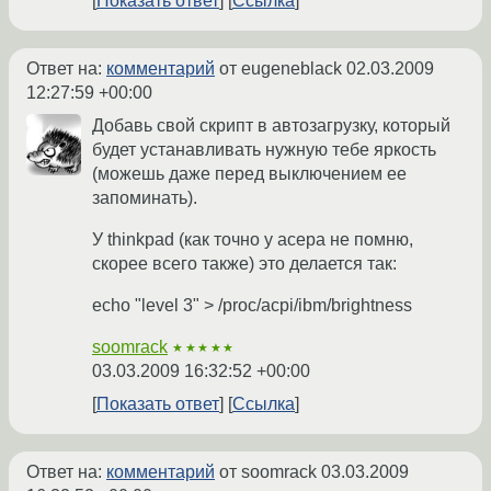
Показать ответ
Ссылка
Ответ на:
комментарий
от eugeneblack
02.03.2009
12:27:59 +00:00
Добавь свой скрипт в автозагрузку, который
будет устанавливать нужную тебе яркость
(можешь даже перед выключением ее
запоминать).
У thinkpad (как точно у асера не помню,
скорее всего также) это делается так:
echo "level 3" > /proc/acpi/ibm/brightness
soomrack
★★★★★
03.03.2009 16:32:52 +00:00
Показать ответ
Ссылка
Ответ на:
комментарий
от soomrack
03.03.2009