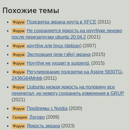
Похожие темы
Подсветка экрана ноута в XFCE
(2011)
Форум
Не сохраняется яркость на ноутбуке леново
Форум
после перезагрузки ubuntu 20.04.2
(2021)
ноутбук для linux (debian)
(2007)
Форум
Экспозиция (или гэйн) экрана
(2015)
Форум
Ноутбук не уходит в suspend.
(2015)
Форум
Регулирование подсветки на Aspire 5830TG-
Форум
2436G64Mnbb
(2011)
Llubuntu низкая яркость на половину все
Форум
перечитал, но немогу сохранить изменения в GRUP
(2021)
Проблемы с Nvidia
(2020)
Форум
Логово
(2009)
Галерея
Яркость экрана
(2023)
Форум