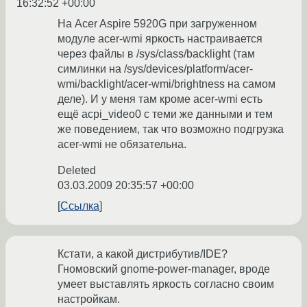
16:32:52 +00:00
На Acer Aspire 5920G при загруженном
модуле acer-wmi яркость настраивается
через файлы в /sys/class/backlight (там
симлинки на /sys/devices/platform/acer-
wmi/backlight/acer-wmi/brightness на самом
деле). И у меня там кроме acer-wmi есть
ещё acpi_video0 с теми же данными и тем
же поведением, так что возможно подгрузка
acer-wmi не обязательна.
Deleted
03.03.2009 20:35:57 +00:00
Ссылка
Кстати, а какой дистрибутив/IDE?
Гномовский gnome-power-manager, вроде
умеет выставлять яркость согласно своим
настройкам.