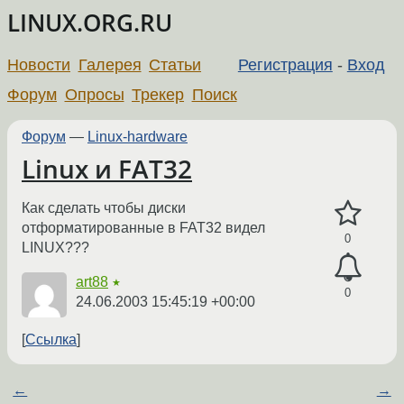
LINUX.ORG.RU
Новости
Галерея
Статьи
Регистрация
-
Вход
Форум
Опросы
Трекер
Поиск
Форум
—
Linux-hardware
Linux и FAT32
Как сделать чтобы диски
отформатированные в FAT32 видел
0
LINUX???
art88
★
0
24.06.2003 15:45:19 +00:00
Ссылка
←
→