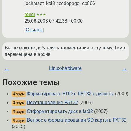
iocharset=koi8-r,codepage=cp866
roller
★★★
25.06.2003 07:42:38 +00:00
Ссылка
Вы не можете добавлять комментарии в эту тему. Тема
перемещена в архив.
←
Linux-hardware
→
Похожие темы
Форматировать HDD в FAT32 с дискеты
(2009)
Форум
Восстановление FAT32
(2005)
Форум
Отформатировать диск в fat32
(2007)
Форум
Вопрос о форматировании SD карты в FAT32
Форум
(2015)