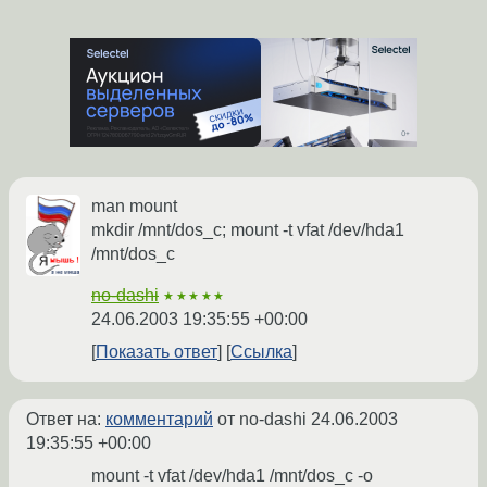
man mount
mkdir /mnt/dos_c; mount -t vfat /dev/hda1
/mnt/dos_c
no-dashi
★★★★★
24.06.2003 19:35:55 +00:00
Показать ответ
Ссылка
Ответ на:
комментарий
от no-dashi
24.06.2003
19:35:55 +00:00
mount -t vfat /dev/hda1 /mnt/dos_c -o