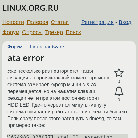
LINUX.ORG.RU
Новости
Галерея
Статьи
Регистрация
-
Вход
Форум
Опросы
Трекер
Поиск
Форум
—
Linux-hardware
ata error
Уже несколько раз повторяется такая
ситуация - в произвольный момент времени
0
система замирает, курсор мыши в X-ах
перемещается, но на нажатия клавиш
реакции нет и при этом постоянно горит
0
HDD LED. Где-то через пол минуты-минуту
система оживает и работает как ни в чем ни бывало.
Если сразу после этого заглянуть в dmesg, то там
примерно такое:
[624985.028077] ata1.00: exception 