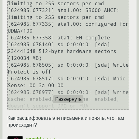
limiting to 255 sectors per cmd

[624985.677321] ata1.00: SB600 AHCI: 
limiting to 255 sectors per cmd

[624985.677335] ata1.00: configured for 
UDMA/100

[624985.677358] ata1: EH complete

[624985.678140] sd 0:0:0:0: [sda] 
234441648 512-byte hardware sectors 
(120034 MB)

[624985.678505] sd 0:0:0:0: [sda] Write 
Protect is off

[624985.678517] sd 0:0:0:0: [sda] Mode 
Sense: 00 3a 00 00

[624985.678977] sd 0:0:0:0: [sda] Write 
cache: enabled, read cache: enabled, 
Развернуть
Как расшифровать эти письмена и понять, что там
происходит?