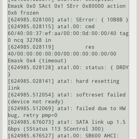
Emask 0x0 SAct 0x1 SErr 0x80000 action 
0x6 frozen

[624985.028100] ata1: SError: { 10B8B }

[624985.028115] ata1.00: cmd 
60/40:00:37:ef:aa/00:00:0d:00:00/40 tag 
0 ncq 32768 in

[624985.028119]          res 
40/00:00:00:00:00/00:00:00:00:00/00 
Emask 0x4 (timeout)

[624985.028128] ata1.00: status: { DRDY 
}

[624985.028141] ata1: hard resetting 
link

[624985.512054] ata1: softreset failed 
(device not ready)

[624985.512069] ata1: failed due to HW 
bug, retry pmp=0

[624985.676073] ata1: SATA link up 1.5 
Gbps (SStatus 113 SControl 300)

[624985.676527] ata1.00: SB600 AHCI: 