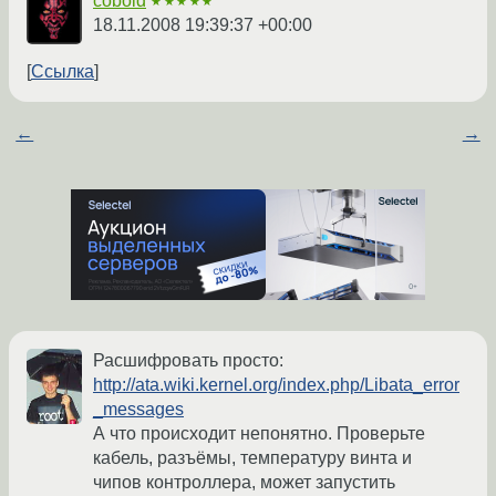
cobold
★★★★★
18.11.2008 19:39:37 +00:00
Ссылка
←
→
Расшифровать просто:
http://ata.wiki.kernel.org/index.php/Libata_error
_messages
А что происходит непонятно. Проверьте
кабель, разъёмы, температуру винта и
чипов контроллера, может запустить