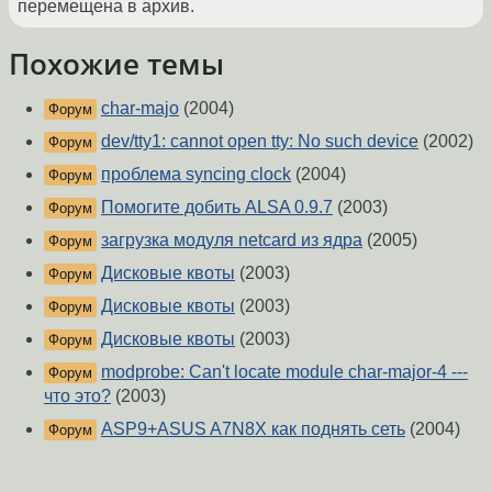
перемещена в архив.
Похожие темы
char-majo
(2004)
Форум
dev/tty1: cannot open tty: No such device
(2002)
Форум
проблема syncing clock
(2004)
Форум
Помогите добить ALSA 0.9.7
(2003)
Форум
загрузка модуля netcard из ядра
(2005)
Форум
Дисковые квоты
(2003)
Форум
Дисковые квоты
(2003)
Форум
Дисковые квоты
(2003)
Форум
modprobe: Can't locate module char-major-4 ---
Форум
что это?
(2003)
ASP9+ASUS A7N8X как поднять сеть
(2004)
Форум