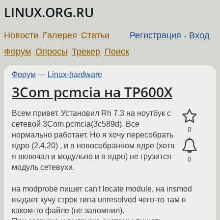
LINUX.ORG.RU
Новости
Галерея
Статьи
Регистрация
-
Вход
Форум
Опросы
Трекер
Поиск
Форум
—
Linux-hardware
3Com pcmcia на TP600X
Всем привет. Установил Rh 7.3 на ноутбук с
сетевой 3Com pcmcia(3c589d). Все
0
нормально работает. Но я хочу пересобрать
ядро (2.4.20) , и в новособранном ядре (хотя
я включал и модульно и в ядро) не грузится
0
модуль сетевухи.
на modprobe пишет can't locate module, на insmod
выдает кучу строк типа unresolved чего-то там в
каком-то файле (не запомнил).