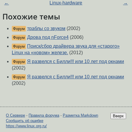
←
Linux-hardware
→
Похожие темы
траблы со звуком
(2002)
Форум
Дрова под nForce4
(2006)
Форум
Поиск/сбор драйвера звука для «старого»
Форум
Linux на «новом» железе.
(2012)
Я развелся с Билли!!! или 10 лет под окнами
Форум
(2002)
Я развелся с Билли!!! или 10 лет под окнами
Форум
(2002)
О Сервере
-
Правила форума
-
Разметка Markdown
Вверх
Сообщить об ошибке
https://www.linux.org.ru/