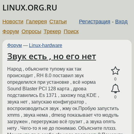
LINUX.ORG.RU
Новости
Галерея
Статьи
Регистрация
-
Вход
Форум
Опросы
Трекер
Поиск
Форум
—
Linux-hardware
Звук есть , но его нет
Народ , объясните тупому как так
происходит , RH 8.0 поставил звук
0
определился при установке , всё норма
Sound Blaster PCI 128 карта , дрова
подставились Es 1371 , захожу под KDE ,
0
звука нет , запускаю конфигуратор ,
воспроизводиться звук , жму ок.Пробую запустить
xmms , звука нема , dmesg показывает что модуль
загружен , перегружаю всё грузит , а звука опять
нету . Чего-то я не до понимаю. Объясните плззз.