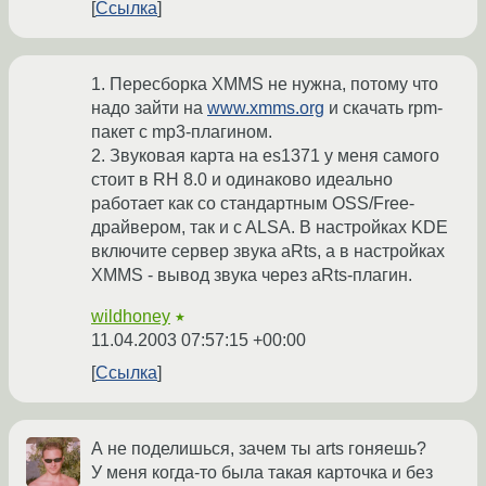
Ссылка
1. Пересборка XMMS не нужна, потому что
надо зайти на
www.xmms.org
и скачать rpm-
пакет с mp3-плагином.
2. Звуковая карта на es1371 у меня самого
стоит в RH 8.0 и одинаково идеально
работает как со стандартным OSS/Free-
драйвером, так и c ALSA. В настройках KDE
включите сервер звука aRts, а в настройках
XMMS - вывод звука через aRts-плагин.
wildhoney
★
11.04.2003 07:57:15 +00:00
Ссылка
А не поделишься, зачем ты arts гоняешь?
У меня когда-то была такая карточка и без