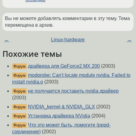
Вы не можете добавлять комментарии в эту тему. Тема
перемещена в архив.
←
Linux-hardware
→
Похожие темы
драйвера для GeForce2 MX 200
(2003)
Форум
modprobe: Can't locate module nvidia. Failed to
Форум
install nvidia.o
(2003)
не получается поставить nvidia драйвер
Форум
(2003)
NVIDIA_kernel & NVIDIA_GLX
(2002)
Форум
Установка драйвера NVidia
(2004)
Форум
Что это может быть, помогите (pppd-
Форум
соединение)
(2002)