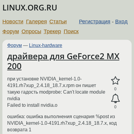
LINUX.ORG.RU
Новости
Галерея
Статьи
Регистрация
-
Вход
Форум
Опросы
Трекер
Поиск
Форум
—
Linux-hardware
драйвера для GeForce2 MX
200
при установке NVIDIA_kernel-1.0-
4191.rh7xup_2.4.18_18.7.x.rpm он пишет
0
такую гадость modprobe: Can't locate module
nvidia
Failed to install nvidia.o
0
ошибка: ошибка выполнения сценария %post из
NVIDIA_kernel-1.0-4191.rh7xup_2.4.18_18.7.x, код
возврата 1