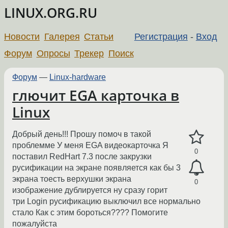
LINUX.ORG.RU
Новости
Галерея
Статьи
Регистрация
-
Вход
Форум
Опросы
Трекер
Поиск
Форум
—
Linux-hardware
глючит EGA карточка в
Linux
Добрый день!!! Прошу помоч в такой
проблемме У меня EGA видеокарточка Я
0
поставил RedHart 7.3 после закрузки
русификации на экране появляется как бы 3
экрана тоесть верхушки экрана
0
изображение дублируется ну сразу горит
три Login русификацию выключил все нормально
стало Как с этим бороться???? Помогите
пожалуйста