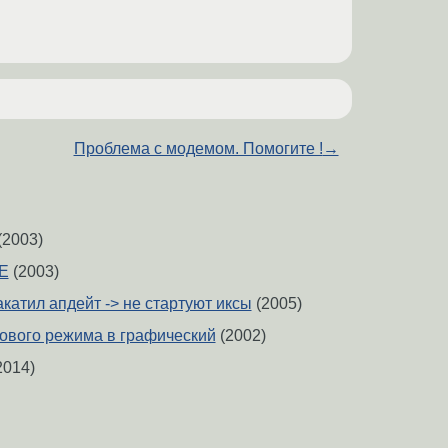
Проблема с модемом. Помогите !
→
(2003)
E
(2003)
акатил апдейт -> не стартуют иксы
(2005)
тового режима в графический
(2002)
2014)