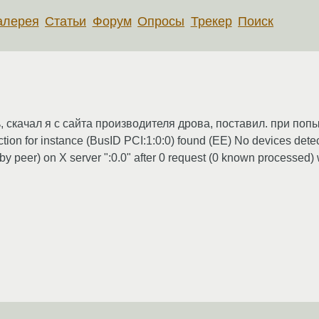
алерея
Статьи
Форум
Опросы
Трекер
Поиск
, скачал я с сайта производителя дрова, поставил. при попы
n for instance (BusID PCI:1:0:0) found (EE) No devices detect
t by peer) on X server ":0.0" after 0 request (0 known processed