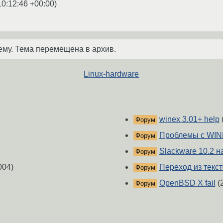
10:12:46 +00:00
)
ему. Тема перемещена в архив.
Linux-hardware
winex 3.01+ help
Форум
Проблемы с WIN
Форум
Slackware 10.2 н
Форум
004)
Переход из текс
Форум
OpenBSD X fail
(
Форум