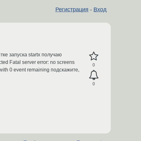
Регистрация
-
Вход
тке запуска startx получаю
ed Fatal server error: no screens
0
) with 0 event remaining подскажите,
0