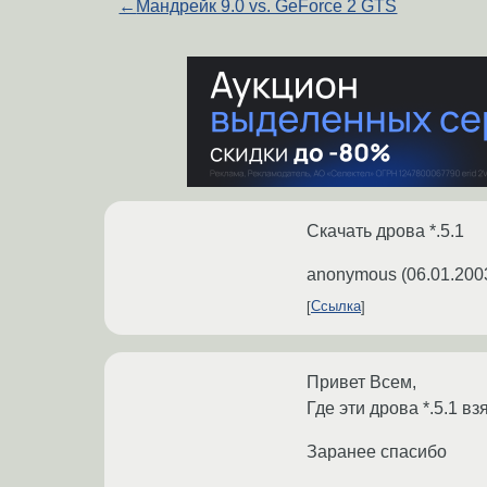
←
Мандрейк 9.0 vs. GeForce 2 GTS
Скачать дрова *.5.1
anonymous
(
06.01.200
Ссылка
Привет Всем,
Где эти дрова *.5.1 вз
Заранее спасибо