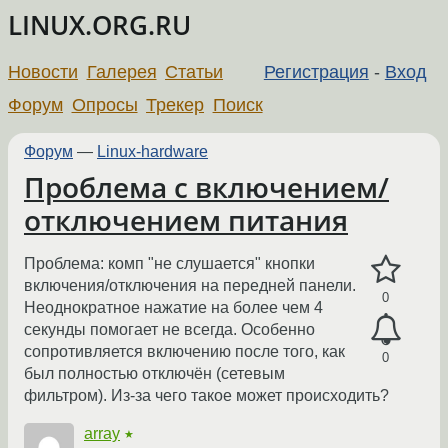
LINUX.ORG.RU
Новости
Галерея
Статьи
Регистрация
-
Вход
Форум
Опросы
Трекер
Поиск
Форум
—
Linux-hardware
Проблема с включением/
отключением питания
Проблема: комп "не слушается" кнопки
включения/отключения на передней панели.
0
Неоднократное нажатие на более чем 4
секунды помогает не всегда. Особенно
сопротивляется включению после того, как
0
был полностью отключён (сетевым
фильтром). Из-за чего такое может происходить?
array
★