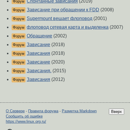
Спонтанные зависания
(2019)
Форум
Зависание при обращении к FDD
(2008)
Форум
Supermount вешает флоповод
(2001)
Форум
флоповод сетевая карта и выделенка
(2007)
Форум
Обращение
(2002)
Форум
Зависание
(2018)
Форум
Зависания
(2018)
Форум
Зависание
(2020)
Форум
Зависания.
(2015)
Форум
Зависания
(2012)
Форум
О Сервере
-
Правила форума
-
Разметка Markdown
Вверх
Сообщить об ошибке
https://www.linux.org.ru/