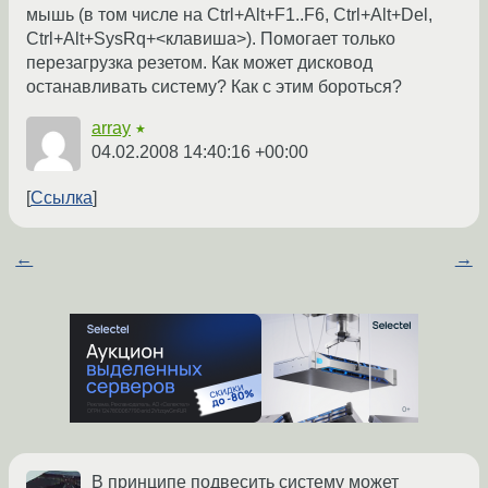
мышь (в том числе на Ctrl+Alt+F1..F6, Ctrl+Alt+Del,
Ctrl+Alt+SysRq+<клавиша>). Помогает только
перезагрузка резетом. Как может дисковод
останавливать систему? Как с этим бороться?
array
★
04.02.2008 14:40:16 +00:00
Ссылка
←
→
В принципе подвесить систему может