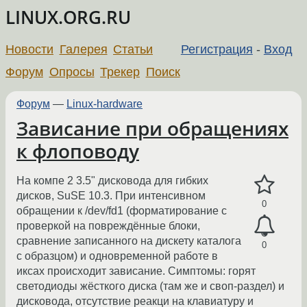
LINUX.ORG.RU
Новости
Галерея
Статьи
Регистрация
-
Вход
Форум
Опросы
Трекер
Поиск
Форум
—
Linux-hardware
Зависание при обращениях
к флоповоду
На компе 2 3.5" дисковода для гибких
дисков, SuSE 10.3. При интенсивном
0
обращении к /dev/fd1 (форматирование с
проверкой на повреждённые блоки,
сравнение записанного на дискету каталога
0
с образцом) и одновременной работе в
иксах происходит зависание. Симптомы: горят
светодиоды жёсткого диска (там же и своп-раздел) и
дисковода, отсутствие реакци на клавиатуру и