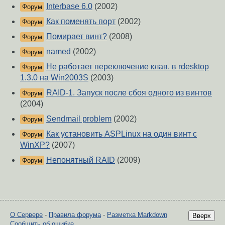
Interbase 6.0
(2002)
Форум
Как поменять порт
(2002)
Форум
Помирает винт?
(2008)
Форум
named
(2002)
Форум
Не работает переключение клав. в rdesktop
Форум
1.3.0 на Win2003S
(2003)
RAID-1. Запуск после сбоя одного из винтов
Форум
(2004)
Sendmail problem
(2002)
Форум
Как установить ASPLinux на один винт с
Форум
WinXP?
(2007)
Непонятный RAID
(2009)
Форум
О Сервере
-
Правила форума
-
Разметка Markdown
Вверх
Сообщить об ошибке