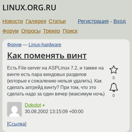
LINUX.ORG.RU
Новости
Галерея
Статьи
Регистрация
-
Вход
Форум
Опросы
Трекер
Поиск
Форум
—
Linux-hardware
Как поменять винт
Есть File-server на ASPLinux 7.2, и тамже на
винте есть пара виндовых разделов
0
(которые к сожалению нельзя удалить). Как
сделать апгрейд винту? При том, что это
сделать надо за один вечер (максимум ночь)
0
Dokolot
★
30.08.2002 13:15:09 +00:00
Ссылка