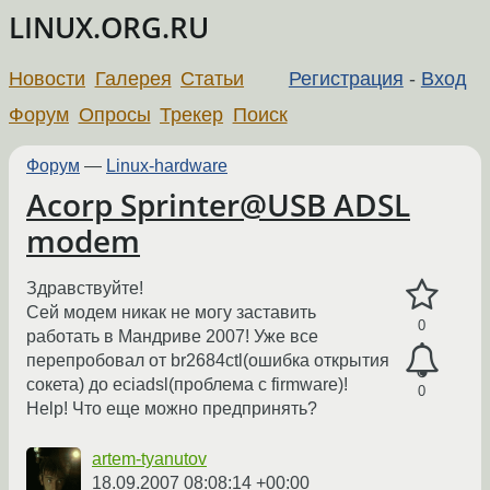
LINUX.ORG.RU
Новости
Галерея
Статьи
Регистрация
-
Вход
Форум
Опросы
Трекер
Поиск
Форум
—
Linux-hardware
Acorp Sprinter@USB ADSL
modem
Здравствуйте!
Сей модем никак не могу заставить
0
работать в Мандриве 2007! Уже все
перепробовал от br2684ctl(ошибка открытия
сокета) до eciadsl(проблема с firmware)!
0
Help! Что еще можно предпринять?
artem-tyanutov
18.09.2007 08:08:14 +00:00