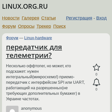
LINUX.ORG.RU
Новости
Галерея
Статьи
Регистрация
-
Вход
Форум
Опросы
Трекер
Поиск
Форум
—
Linux-hardware
передатчик для
телеметрии?
Несколько оффтопег, но может, кто
подскажет: нужен
0
интегральный(микросхемо!) приемо-
передатчик с интерфейсом SPI или UART,
работающий на разрешенных(не
0
требующих дополнительных бумажег) в
Украине частотах.
anonymous