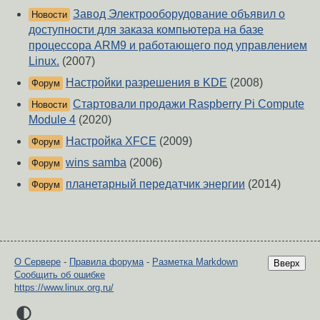
Завод Электрооборудование объявил о
Новости
доступности для заказа компьютера на базе
процессора ARM9 и работающего под управлением
Linux.
(2007)
Настройки разрешения в KDE
(2008)
Форум
Стартовали продажи Raspberry Pi Compute
Новости
Module 4
(2020)
Настройка XFCE
(2009)
Форум
wins samba
(2006)
Форум
планетарный передатчик энергии
(2014)
Форум
О Сервере
-
Правила форума
-
Разметка Markdown
Вверх
Сообщить об ошибке
https://www.linux.org.ru/