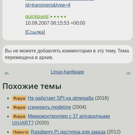
id=transivers&type=4
quickquest
★★★★★
10.09.2007 08:15:53 +00:00
Ссылка
Вы не можете добавлять комментарии в эту тему. Тема
перемещена в архив.
←
Linux-hardware
→
Похожие темы
Не работает SPI на atmega8a
(2016)
Форум
сгенерить modeline
(2004)
Форум
Микроконтроллер с 37 аппаратными
Форум
U(s)ART?
(2020)
Raspberry Pi доступна для заказа
(2012)
Новости