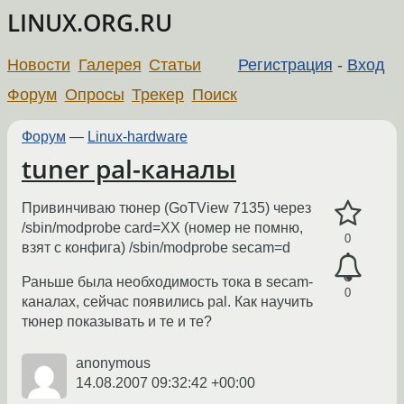
LINUX.ORG.RU
Новости
Галерея
Статьи
Регистрация
-
Вход
Форум
Опросы
Трекер
Поиск
Форум
—
Linux-hardware
tuner pal-каналы
Привинчиваю тюнер (GoTView 7135) через
/sbin/modprobe card=XX (номер не помню,
0
взят с конфига) /sbin/modprobe secam=d
Раньше была необходимость тока в secam-
0
каналах, сейчас появились pal. Как научить
тюнер показывать и те и те?
anonymous
14.08.2007 09:32:42 +00:00