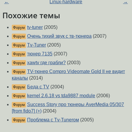
←
Linux-hardware
→
Похожие темы
tv-tuner
(2005)
Форум
Очень тихий звук с тв-тюнера
(2007)
Форум
Tv-Tuner
(2005)
Форум
тюнер 7135
(2007)
Форум
xawtv где грабли?
(2003)
Форум
TV-тюнер Compro Videomate Gold II не видит
Форум
каналы
(2014)
Беда с TV
(2004)
Форум
kernel 2.6.18 vs tda9887 module
(2006)
Форум
Success Story про тюнеры AverMedia 05/307
Форум
[from fido7] (+)
(2004)
Проблема с Tv-Tunerом
(2005)
Форум