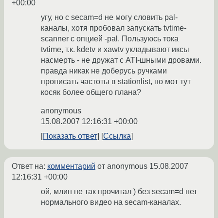
+00:00
угу, но с secam=d не могу словить pal-
каналы, хотя пробовал запускать tvtime-
scanner с опцией -pal. Пользуюсь тока
tvtime, т.к. kdetv и xawtv укладывают иксы
насмерть - не дружат с ATI-шными дровами.
правда никак не доберусь ручками
прописать частоты в stationlist, но мот тут
косяк более общего плана?
anonymous
15.08.2007 12:16:31 +00:00
Показать ответ
Ссылка
Ответ на:
комментарий
от anonymous
15.08.2007
12:16:31 +00:00
ой, млин не так прочитал ) без secam=d нет
нормального видео на secam-каналах.