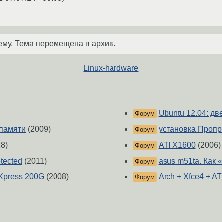
ему. Тема перемещена в архив.
Linux-hardware
Ubuntu 12.04: дв
Форум
опамяти
(2009)
установка Пропр
Форум
8)
ATI X1600
(2006)
Форум
etected
(2011)
asus m51ta. Как
Форум
Xpress 200G
(2008)
Arch + Xfce4 + AT
Форум