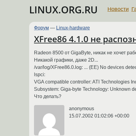
LINUX.ORG.RU
Новости
Г
Форум
—
Linux-hardware
XFree86 4.1.0 не распоз
Radeon 8500 от GigaByte, никак не хочет раб
Никакой графики, даже 2D...
/var/log/XFree86.0.log: ... (EE) No devices dete
lspci:
VGA compatible controller: ATI Technologies I
Subsystem: Giga-byte Technology: Unknown d
Что делать?
anonymous
15.07.2002 01:02:06 +00:00