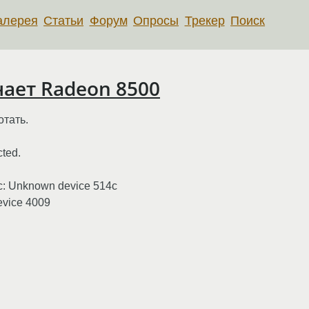
алерея
Статьи
Форум
Опросы
Трекер
Поиск
нает Radeon 8500
отать.
cted.
nc: Unknown device 514c
evice 4009