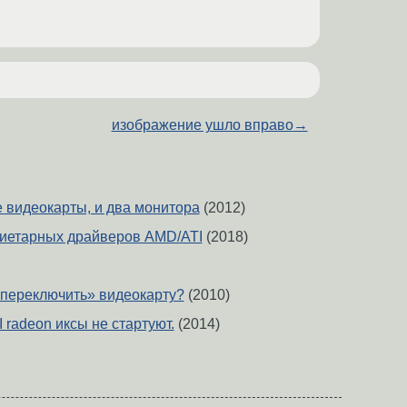
изображение ушло вправо
→
е видеокарты, и два монитора
(2012)
иетарных драйверов AMD/ATI
(2018)
 «переключить» видеокарту?
(2010)
I radeon иксы не стартуют.
(2014)