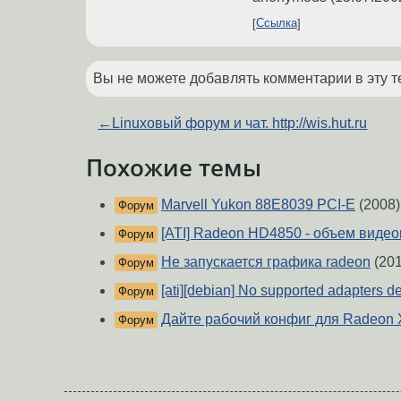
Ссылка
Вы не можете добавлять комментарии в эту т
←
Linuxoвый форум и чат. http://wis.hut.ru
Похожие темы
Marvell Yukon 88E8039 PCI-E
(2008)
Форум
[ATI] Radeon HD4850 - объем виде
Форум
Не запускается графика radeon
(201
Форум
[ati][debian] No supported adapters d
Форум
Дайте рабочий конфиг для Radeon 
Форум