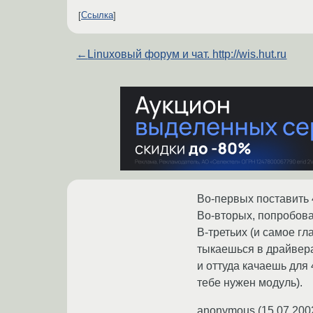
Ссылка
←
Linuxoвый форум и чат. http://wis.hut.ru
Во-первых поставить 
Во-вторых, попробоват
В-третьих (и самое гл
тыкаешься в драйвера
и оттуда качаешь для 
тебе нужен модуль).
anonymous
(
15.07.200