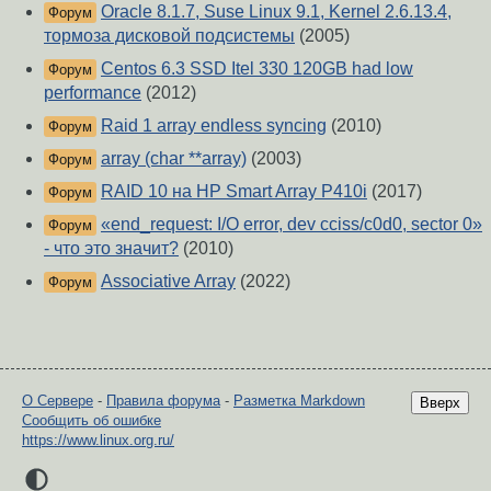
Oracle 8.1.7, Suse Linux 9.1, Kernel 2.6.13.4,
Форум
тормоза дисковой подсистемы
(2005)
Centos 6.3 SSD Itel 330 120GB had low
Форум
performance
(2012)
Raid 1 array endless syncing
(2010)
Форум
array (char **array)
(2003)
Форум
RAID 10 на HP Smart Array P410i
(2017)
Форум
«end_request: I/O error, dev cciss/c0d0, sector 0»
Форум
- что это значит?
(2010)
Associative Array
(2022)
Форум
О Сервере
-
Правила форума
-
Разметка Markdown
Вверх
Сообщить об ошибке
https://www.linux.org.ru/