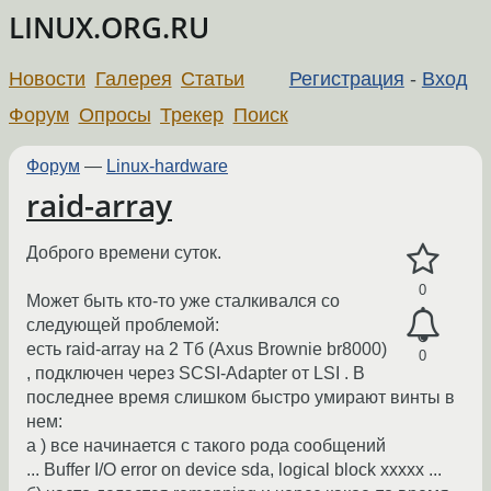
LINUX.ORG.RU
Новости
Галерея
Статьи
Регистрация
-
Вход
Форум
Опросы
Трекер
Поиск
Форум
—
Linux-hardware
raid-array
Доброго времени суток.
0
Может быть кто-то уже сталкивался со
следующей проблемой:
есть raid-array на 2 Тб (Axus Brownie br8000)
0
, подключен через SCSI-Adapter от LSI . В
последнее время слишком быстро умирают винты в
нем:
a ) все начинается с такого рода сообщений
... Buffer I/O error on device sda, logical block xxxxx ...