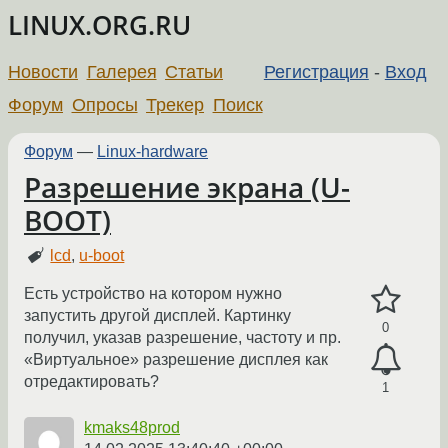
LINUX.ORG.RU
Новости
Галерея
Статьи
Регистрация
-
Вход
Форум
Опросы
Трекер
Поиск
Форум
—
Linux-hardware
Разрешение экрана (U-
BOOT)
lcd
,
u-boot
Есть устройство на котором нужно
запустить другой дисплей. Картинку
0
получил, указав разрешение, частоту и пр.
«Виртуальное» разрешение дисплея как
отредактировать?
1
kmaks48prod