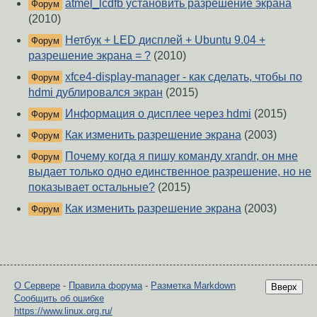
atmel_lcdfb установить разрешение экрана
Форум
(2010)
Нетбук + LED дисплей + Ubuntu 9.04 +
Форум
разрешение экрана = ?
(2010)
xfce4-display-manager - как сделать, чтобы по
Форум
hdmi дублировался экран
(2015)
Информация о дисплее через hdmi
(2015)
Форум
Как изменить разрешение экрана
(2003)
Форум
Почему когда я пишу команду xrandr, он мне
Форум
выдает только одно единственное разрешение, но не
показывает остальные?
(2015)
Как изменить разрешение экрана
(2003)
Форум
О Сервере
-
Правила форума
-
Разметка Markdown
Вверх
Сообщить об ошибке
https://www.linux.org.ru/