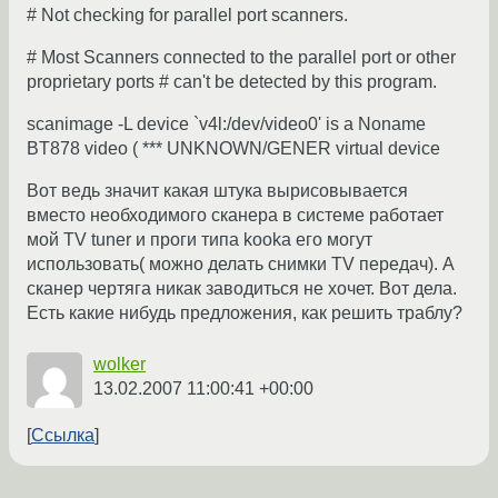
# Not checking for parallel port scanners.
# Most Scanners connected to the parallel port or other
proprietary ports # can't be detected by this program.
scanimage -L device `v4l:/dev/video0' is a Noname
BT878 video ( *** UNKNOWN/GENER virtual device
Вот ведь значит какая штука вырисовывается
вместо необходимого сканера в системе работает
мой TV tuner и проги типа kooka его могут
использовать( можно делать снимки TV передач). А
сканер чертяга никак заводиться не хочет. Вот дела.
Есть какие нибудь предложения, как решить траблу?
wolker
13.02.2007 11:00:41 +00:00
Ссылка
←
→