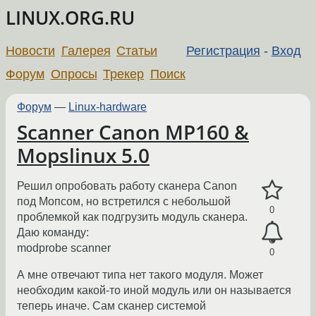
LINUX.ORG.RU
Новости
Галерея
Статьи
Регистрация
-
Вход
Форум
Опросы
Трекер
Поиск
Форум
—
Linux-hardware
Scanner Canon MP160 &
Mopslinux 5.0
Решил опробовать работу сканера Canon
под Мопсом, но встретился с небольшой
0
проблемкой как подгрузить модуль сканера.
Даю команду:
modprobe scanner
0
А мне отвечают типа нет такого модуля. Может
необходим какой-то иной модуль или он называется
теперь иначе. Сам сканер системой