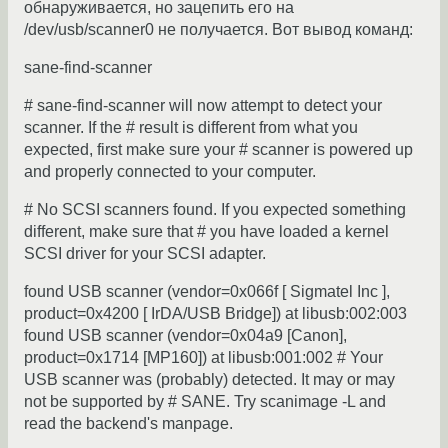
обнаруживается, но зацепить его на
/dev/usb/scanner0 не получается. Вот вывод команд:
sane-find-scanner
# sane-find-scanner will now attempt to detect your
scanner. If the # result is different from what you
expected, first make sure your # scanner is powered up
and properly connected to your computer.
# No SCSI scanners found. If you expected something
different, make sure that # you have loaded a kernel
SCSI driver for your SCSI adapter.
found USB scanner (vendor=0x066f [ Sigmatel Inc ],
product=0x4200 [ IrDA/USB Bridge]) at libusb:002:003
found USB scanner (vendor=0x04a9 [Canon],
product=0x1714 [MP160]) at libusb:001:002 # Your
USB scanner was (probably) detected. It may or may
not be supported by # SANE. Try scanimage -L and
read the backend's manpage.