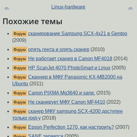
←
Linux-hardware
→
Похожие темы
сканирование Samsung SCX-4x21 в Gentoo
Форум
(2009)
опять гента и опять сканер
(2010)
Форум
Не работает сканер в Canon MF4018
(2014)
Форум
HP ScanJet 4070 PhotoSmart и Linux
(2005)
Форум
Сканнер в МФУ Panasonic KX-MB2000 на
Форум
Ubuntu
(2011)
Canon PIXMA Mg3640 и sane.
(2015)
Форум
Не сканирует МФУ Canon MF4410
(2022)
Форум
сканер МФУ samsung SCX-4200 доступен
Форум
только root-у
(2018)
Epson Perfection 1270, как настроить?
(2007)
Форум
SANE теряется
(2005)
Форум