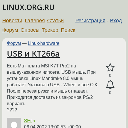
LINUX.ORG.RU
Новости
Галерея
Статьи
Регистрация
-
Вход
Форум
Опросы
Трекер
Поиск
Форум
—
Linux-hardware
USB и KT266a
Есть Мат. плата MSI K7T Pro2 на
вышеуказанном чипсете. USB мышь. При
0
установке Linux Mandrake 8.0 мышь
работает. Указываю USB - Wheel и все О.К.
После перезагрузки и мышь отпадает.
0
Приходится доставать из закромов PS/2
вариант.
????
SEr
★
06.04.2002 13:00:53 +00:00