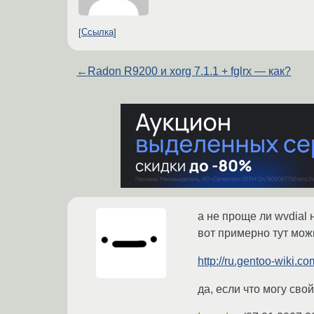
Ссылка
←
Radon R9200 и xorg 7.1.1 + fglrx — как?
а не проще ли wvdial 
вот примерно тут мож
http://ru.gentoo-wiki.co
да, если что могу свой