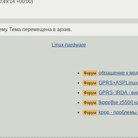
0:49:14 +00:00
)
ему. Тема перемещена в архив.
Linux-hardware
обращение к мо
Форум
GPRS+ASPLinux 
Форум
GPRS- IRDA - ви
Форум
[kppp][se z550i] 
Форум
kppp - проблемы 
Форум