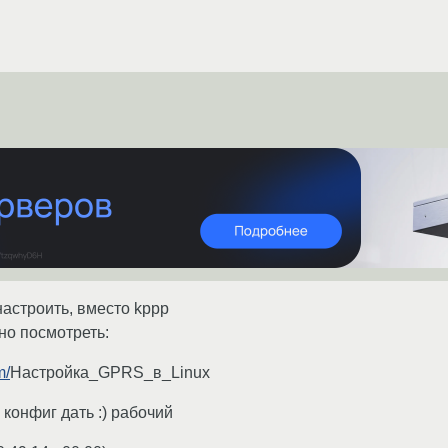
настроить, вместо kppp
но посмотреть:
m/
Настройка_GPRS_в_Linux
 конфиг дать :) рабочий