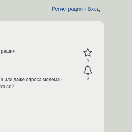
Регистрация
-
Вход
 решил.
0
0
на или даже опроса модема -
роться?