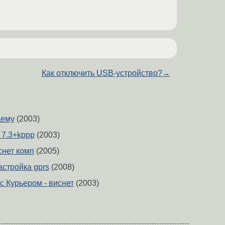
Как отключить USB-устройство?
→
дему
(2003)
7.3+kppp
(2003)
снет комп
(2005)
настройка gprs
(2008)
с Курьером - виснет
(2003)