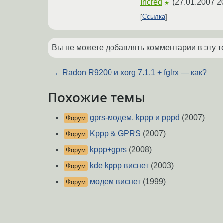
Incred
(
27.01.2007 2
★
Ссылка
Вы не можете добавлять комментарии в эту т
←
Radon R9200 и xorg 7.1.1 + fglrx — как?
Похожие темы
gprs-модем, kppp и pppd
(2007)
Форум
Kppp & GPRS
(2007)
Форум
kppp+gprs
(2008)
Форум
kde kppp виснет
(2003)
Форум
модем виснет
(1999)
Форум