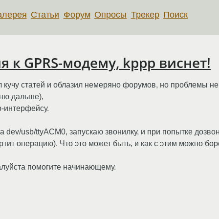
алерея
Статьи
Форум
Опросы
Трекер
Поиск
 к GPRS-модему, kppp виснет!
л кучу статей и облазил немеряно форумов, но проблемы не
мню дальше),
b-интерфейсу.
 dev/usb/ttyACM0, запускаю звонилку, и при попытке дозво
тит операцию). Что это может быть, и как с этим можно бо
алуйста помогите начинающему.