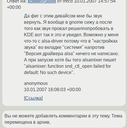
Ответ на:
комментарий
от mrco
10.01.2007 14:57:54
+00:00
Да фиг с этим дивайсом мне бы звук
вернуть. Я вообще в gnome сижу а после
того как звук провал решилпопробовать в
KDE вот так я это и увидел. Воможно у меня
что-то с alsa-driver потому что в "настройках
звука" во вкладке "системя" напротив
"Версия драйвера alsa" ничего не написано.
А при запуске хотя бы того alsamixer пишет
"alsamixer: function snd_ctl_open failed for
default: No such device".
anonymous
10.01.2007 16:06:03 +00:00
Ссылка
Вы не можете добавлять комментарии в эту тему. Тема
перемещена в архив.