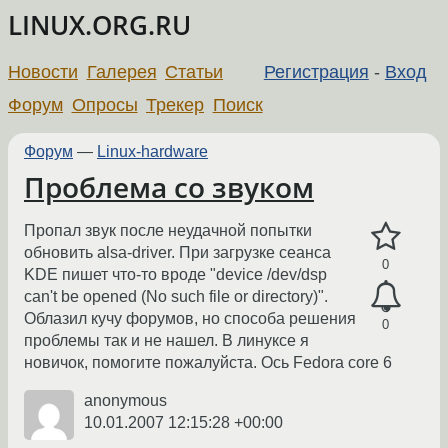
LINUX.ORG.RU
Новости
Галерея
Статьи
Регистрация
-
Вход
Форум
Опросы
Трекер
Поиск
Форум
—
Linux-hardware
Проблема со звуком
Пропал звук после неудачной попытки
обновить alsa-driver. При загрузке сеанса
0
KDE пишет что-то вроде "device /dev/dsp
can't be opened (No such file or directory)".
Облазил кучу форумов, но способа решения
0
проблемы так и не нашел. В линуксе я
новичок, помогите пожалуйста. Ось Fedora core 6
anonymous
10.01.2007 12:15:28 +00:00