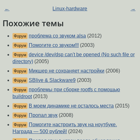
←
Linux-hardware
→
Похожие темы
проблема со звуком alsa
(2012)
Форум
Помогите со звуком!!!
(2003)
Форум
device /dev/dsp can't be opened (No such file or
Форум
directory)
(2005)
Микшер не сохраняет настройки
(2006)
Форум
SBlive & Slackware9
(2003)
Форум
проблемы при сборке rootfs с помощью
Форум
buildroot
(2013)
В моем динамике не осталось места
(2015)
Форум
Пропал звук
(2008)
Форум
Помогите настроить звук на ноутбуке.
Форум
Награда — 500 рублей!
(2024)