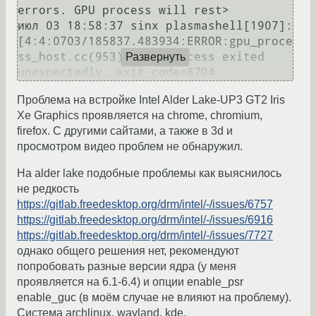
errors. GPU process will rest>

июл 03 18:58:37 sinx plasmashell[1907]: 
[4:4:0703/185837.483934:ERROR:gpu_proce
ss_host.cc(953)] GPU process exited 
Развернуть
Проблема на встройке Intel Alder Lake-UP3 GT2 Iris
Xe Graphics проявляется на chrome, chromium,
firefox. С другими сайтами, а также в 3d и
просмотром видео проблем не обнаружил.
На alder lake подобные проблемы как выяснилось
не редкость
https://gitlab.freedesktop.org/drm/intel/-/issues/6757
https://gitlab.freedesktop.org/drm/intel/-/issues/6916
https://gitlab.freedesktop.org/drm/intel/-/issues/7727
однако общего решения нет, рекомендуют
попробовать разные версии ядра (у меня
проявляется на 6.1-6.4) и опции enable_psr
enable_guc (в моём случае не влияют на проблему).
Система archlinux, wayland, kde.