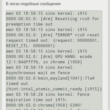
В логах подобные сообщения
июл 03 18:58:15 sinx kernel: i915 
0000:00:02.0: [drm] Resetting rcs0 for 
preemption time out

июл 03 18:58:15 sinx kernel: i915 
0000:00:02.0: [drm] *ERROR* rcs0 reset 
request timed out: {request: 00000001, 
RESET_CTL: 00000001}

июл 03 18:58:15 sinx kernel: i915 
0000:00:02.0: [drm] GPU HANG: ecode 
12:1:84dffffb, in chrome [1958]

июл 03 18:58:19 sinx kernel: 
Asynchronous wait on fence 
0000:00:02.0:kwin_wayland[1041]:71a4 
timed out 
(hint:intel_atomic_commit_ready [i915])

июл 03 18:58:28 sinx kernel: Fence 
expiration time out i915-
0000:00:02.0:chrome[1958]:5390!
