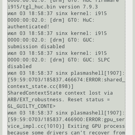
0000:00:02.0: [drm] GT0: HuC firmware 
i915/tgl_huc.bin version 7.9.3

июл 03 18:58:37 sinx kernel: i915 
0000:00:02.0: [drm] GT0: HuC: 
authenticated!

июл 03 18:58:37 sinx kernel: i915 
0000:00:02.0: [drm] GT0: GUC: 
submission disabled

июл 03 18:58:37 sinx kernel: i915 
0000:00:02.0: [drm] GT0: GUC: SLPC 
disabled

июл 03 18:58:37 sinx plasmashell[1907]: 
[59:59:0703/185837.466674:ERROR:shared_
context_state.cc(898)] 
SharedContextState context lost via 
ARB/EXT_robustness. Reset status = 
GL_GUILTY_CONTE>

июл 03 18:58:37 sinx plasmashell[1907]: 
[59:59:0703/185837.466900:ERROR:gpu_ser
vice_impl.cc(1010)] Exiting GPU process 
because some drivers can't recover from 