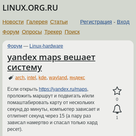
LINUX.ORG.RU
Новости
Галерея
Статьи
Регистрация
-
Вход
Форум
Опросы
Трекер
Поиск
Форум
—
Linux-hardware
yandex maps вешает
систему
arch
,
intel
,
kde
,
wayland
,
яндекс
Если открыть
https://yandex.ru/maps
,
проложить маршрут и подвигать и/или
0
помаштабировать карту от нескольких
секунд до минуты, компьютер зависает и
отлипнет секунд через 15 (а пару раз
1
зависал намертво и спасал только хард
ресет).