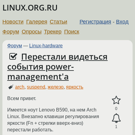
LINUX.ORG.RU
Новости
Галерея
Статьи
Регистрация
-
Вход
Форум
Опросы
Трекер
Поиск
Форум
—
Linux-hardware
Перестали видеться
события power-
management'а
arch
,
suspend
,
железо
,
яркость
Всем привет.
0
Имеется ноут Lenovo B590, на нем Arch
Linux. Внезапно клавиши регулирования
яркости (Fn + стрелки вверх-вниз)
1
перестали работать.