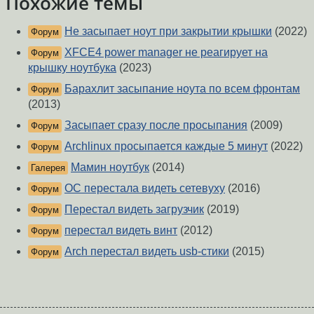
Похожие темы
Не засыпает ноут при закрытии крышки
(2022)
Форум
XFCE4 power manager не реагирует на
Форум
крышку ноутбука
(2023)
Барахлит засыпание ноута по всем фронтам
Форум
(2013)
Засыпает сразу после просыпания
(2009)
Форум
Archlinux просыпается каждые 5 минут
(2022)
Форум
Мамин ноутбук
(2014)
Галерея
ОС перестала видеть сетевуху
(2016)
Форум
Перестал видеть загрузчик
(2019)
Форум
перестал видеть винт
(2012)
Форум
Arch перестал видеть usb-стики
(2015)
Форум