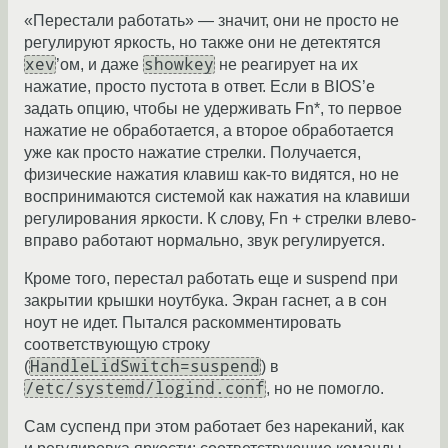
«Перестали работать» — значит, они не просто не
регулируют яркость, но также они не детектятся
xev
showkey
’ом, и даже
не реагирует на их
нажатие, просто пустота в ответ. Если в BIOS’е
задать опцию, чтобы не удерживать Fn*, то первое
нажатие не обработается, а второе обработается
уже как просто нажатие стрелки. Получается,
физические нажатия клавиш как-то видятся, но не
воспринимаются системой как нажатия на клавиши
регулирования яркости. К слову, Fn + стрелки влево-
вправо работают нормально, звук регулируется.
Кроме того, перестал работать еще и suspend при
закрытии крышки ноутбука. Экран гаснет, а в сон
ноут не идет. Пытался раскомментировать
соответствующую строку
HandleLidSwitch=suspend
(
) в
/etc/systemd/logind.conf
, но не помогло.
Сам суспенд при этом работает без нареканий, как