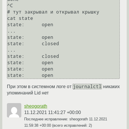
^C

# тут закрывал и открывал крышку

cat state

state:      open

...

state:      open

state:      closed

...

state:      closed

state:      open

state:      open

journalctl
При этом в системном логе от
никаких
упоминаний Lid нет
sheogorath
11.12.2021 11:41:27 +00:00
Последнее исправление: sheogorath
11.12.2021
11:59:38 +00:00
(всего исправлений: 2)