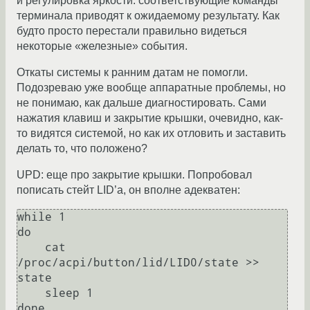
и регулировка яркости: соответствующие команды
терминала приводят к ожидаемому результату. Как
будто просто перестали правильно видеться
некоторые «железные» события.
Откаты системы к ранним датам не помогли.
Подозреваю уже вообще аппаратные проблемы, но
не понимаю, как дальше диагностировать. Сами
нажатия клавиш и закрытие крышки, очевидно, как-
то видятся системой, но как их отловить и заставить
делать то, что положено?
UPD: еще про закрытие крышки. Попробовал
пописать стейт LID’а, он вполне адекватен:
while 1

do

    cat 
/proc/acpi/button/lid/LID0/state >> 
state

    sleep 1

done
