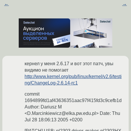
←
→
кернел у меня 2.6.17 и вот этот патч, увы
видимо не помогает
http://www.kernel.org/pub/linux/kernel/v2.6/testi
ng/ChangeLog-2.6.14-rc1
commit
1694899fd1af43636351aac97f415fd3c9cefb1d
Author: Dariusz M
<D.Marcinkiewicz@elka.pw.edu.pl> Date: Thu
Jul 28 18:06:13 2005 +0200
[PATCH] USB: pl2303 driver, makes pl2303HX