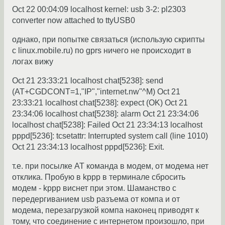
Oct 22 00:04:09 localhost kernel: usb 3-2: pl2303
converter now attached to ttyUSB0
однако, при попытке связаться (использую скрипты
с linux.mobile.ru) по gprs ничего не происходит в
логах вижу
Oct 21 23:33:21 localhost chat[5238]: send
(AT+CGDCONT=1,"IP","internet.nw"^M) Oct 21
23:33:21 localhost chat[5238]: expect (OK) Oct 21
23:34:06 localhost chat[5238]: alarm Oct 21 23:34:06
localhost chat[5238]: Failed Oct 21 23:34:13 localhost
pppd[5236]: tcsetattr: Interrupted system call (line 1010)
Oct 21 23:34:13 localhost pppd[5236]: Exit.
т.е. при посылке АТ команда в модем, от модема нет
отклика. Пробую в kppp в терминале сбросить
модем - kppp виснет при этом. Шаманство с
передергиванием usb разъема от компа и от
модема, перезагрузкой компа наконец приводят к
тому, что соединение с интернетом произошло, при