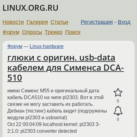
LINUX.ORG.RU
Новости
Галерея
Статьи
Регистрация
-
Вход
Форум
Опросы
Трекер
Поиск
Форум
—
Linux-hardware
глюки с оригин. usb-data
кабелем для Сименса DCA-
510
имею Сименс М55 и оригинальный дата
кабель DCA510 на чипе pl2303. Вот в этой
0
связке не могу заставить их работать.
Дебиан (тестинг) кабель видит (подгружены
модули pl2303 и usbserial)
0
Oct 22 00:04:09 localhost kernel: pl2303 3-
2:1.0: pl2303 converter detected