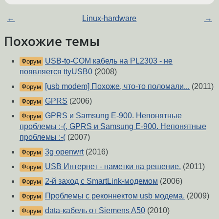
←
Linux-hardware
→
Похожие темы
USB-to-COM кабель на PL2303 - не
Форум
появляется ttyUSB0
(2008)
[usb modem] Похоже, что-то поломали...
(2011)
Форум
GPRS
(2006)
Форум
GPRS и Samsung E-900. Непонятные
Форум
проблемы :-(, GPRS и Samsung E-900. Непонятные
проблемы :-(
(2007)
3g openwrt
(2016)
Форум
USB Интернет - наметки на решение.
(2011)
Форум
2-й заход с SmartLink-модемом
(2006)
Форум
Проблемы с реконнектом usb модема.
(2009)
Форум
data-кабель от Siemens A50
(2010)
Форум