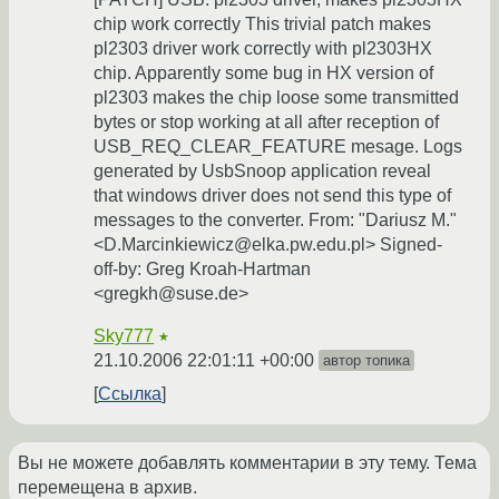
chip work correctly This trivial patch makes
pl2303 driver work correctly with pl2303HX
chip. Apparently some bug in HX version of
pl2303 makes the chip loose some transmitted
bytes or stop working at all after reception of
USB_REQ_CLEAR_FEATURE mesage. Logs
generated by UsbSnoop application reveal
that windows driver does not send this type of
messages to the converter. From: "Dariusz M."
<D.Marcinkiewicz@elka.pw.edu.pl> Signed-
off-by: Greg Kroah-Hartman
<gregkh@suse.de>
Sky777
★
21.10.2006 22:01:11 +00:00
автор топика
Ссылка
Вы не можете добавлять комментарии в эту тему. Тема
перемещена в архив.